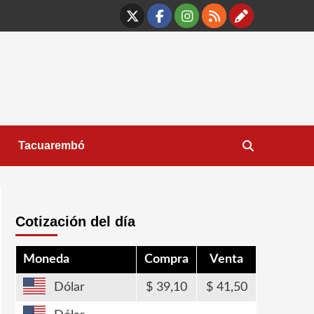
X
Facebook
Instagram
RSS
Contáct
Tacuarembó
Cotización del día
Moneda
Compra
Venta
Dólar
39,10
41,50