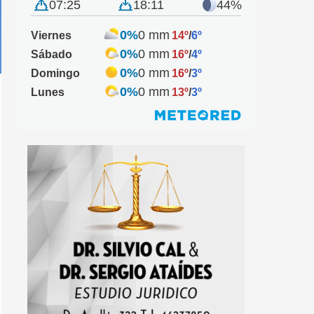
07:25
18:11
44%
0%
0 mm
Viernes
14º
/
6º
0%
0 mm
Sábado
16º
/
4º
0%
0 mm
Domingo
16º
/
3º
0%
0 mm
Lunes
13º
/
3º