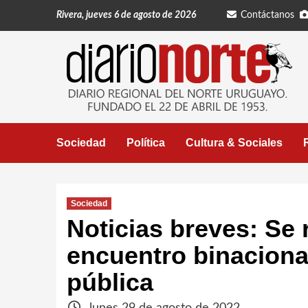
Saltar
Rivera, jueves 6 de agosto de 2026
Contáctanos
al
contenido
Sociedad
Política
Cultura & Sociales
Sociedad
Noticias breves: Se 
encuentro binaciona
pública