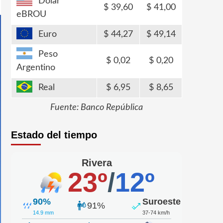
Dólar
39,60
41,00
eBROU
Euro
44,27
49,14
Peso
0,02
0,20
Argentino
Real
6,95
8,65
Fuente: Banco República
Estado del tiempo
Rivera
23º
/
12º
90%
Suroeste
91%
14.9 mm
37-74 km/h