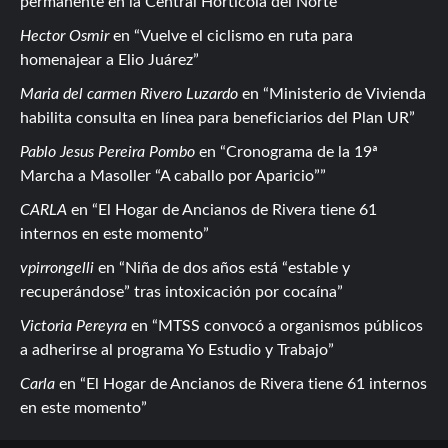
permanente en la Central Hortícola del Norte
Hector Osmir
en
Vuelve el ciclismo en ruta para
homenajear a Elio Juárez
Maria del carmen Rivero Luzardo
en
Ministerio de Vivienda
habilita consulta en línea para beneficiarios del Plan UR
Pablo Jesus Pereira Pombo
en
Cronograma de la 19ª
Marcha a Masoller “A caballo por Aparicio”
CARLA
en
El Hogar de Ancianos de Rivera tiene 61
internos en este momento
vpirrongelli
en
Niña de dos años está “estable y
recuperándose” tras intoxicación por cocaína
Victoria Pereyra
en
MTSS convocó a organismos públicos
a adherirse al programa Yo Estudio y Trabajo
Carla
en
El Hogar de Ancianos de Rivera tiene 61 internos
en este momento