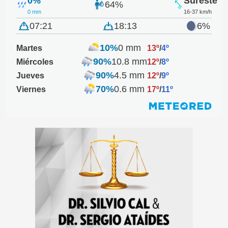
0%
Sureste
64%
0 mm
16-37 km/h
07:21
18:13
6%
10%
0 mm
Martes
13º
/
4º
90%
10.8 mm
Miércoles
12º
/
8º
90%
4.5 mm
Jueves
12º
/
9º
70%
0.6 mm
Viernes
17º
/
11º