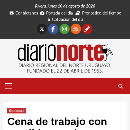
Saltar
Rivera, lunes 10 de agosto de 2026
al
Contáctanos
Portada del día
Pronóstico del tiempo
contenido
Cotización del día
X
Facebook
Instagram
RSS
Contáctano
Menú
primario
Sociedad
Cena de trabajo con