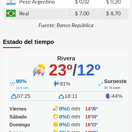
Peso Argentino
0,02
0,20
Real
7,00
8,70
Fuente: Banco República
Estado del tiempo
Rivera
23º
/
12º
90%
Suroeste
91%
14.9 mm
37-74 km/h
07:25
18:11
44%
0%
0 mm
Viernes
14º
/
6º
0%
0 mm
Sábado
16º
/
4º
0%
0 mm
Domingo
16º
/
3º