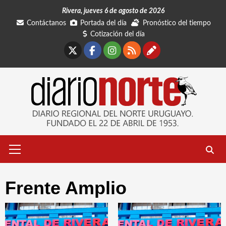
Saltar
Rivera, jueves 6 de agosto de 2026
al
Contáctanos
Portada del día
Pronóstico del tiempo
contenido
Cotización del día
X
Facebook
Instagram
RSS
Contáctano
Menú
primario
Frente Amplio