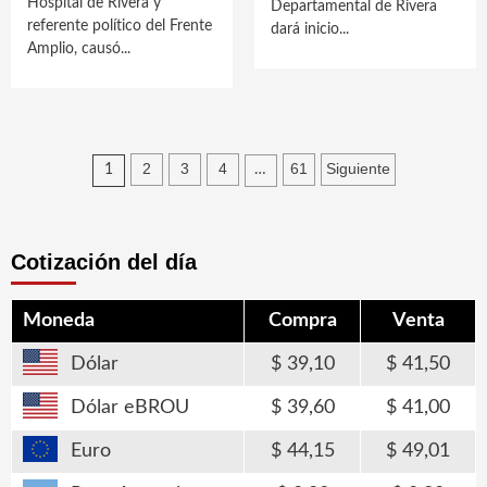
Hospital de Rivera y
Departamental de Rivera
referente político del Frente
dará inicio...
Amplio, causó...
Paginación
2
3
4
61
Siguiente
1
…
de
entradas
Cotización del día
Moneda
Compra
Venta
Dólar
39,10
41,50
Dólar eBROU
39,60
41,00
Euro
44,15
49,01