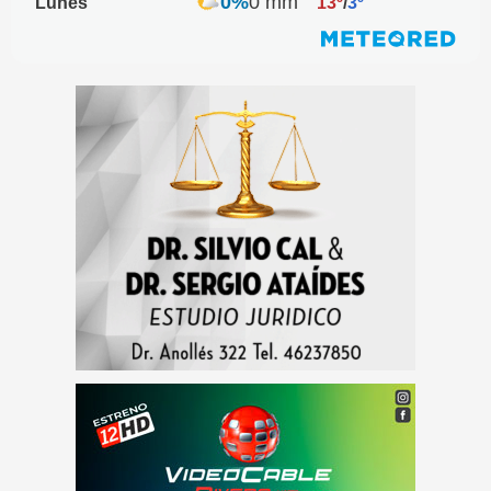
0%
0 mm
Lunes
13º
/
3º