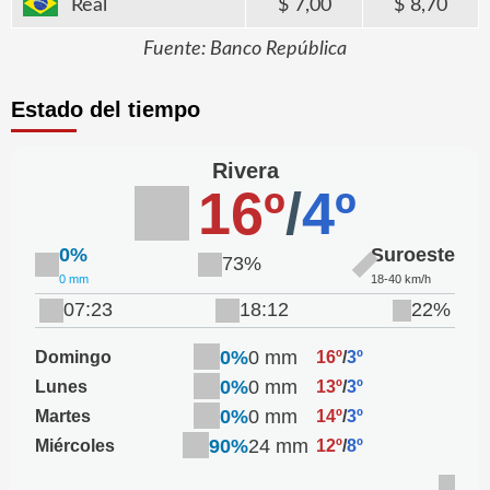
Real
7,00
8,70
Fuente: Banco República
Estado del tiempo
Rivera
16º
/
4º
0%
Suroeste
73%
0 mm
18-40 km/h
07:23
18:12
22%
0%
0 mm
Domingo
16º
/
3º
0%
0 mm
Lunes
13º
/
3º
0%
0 mm
Martes
14º
/
3º
90%
24 mm
Miércoles
12º
/
8º