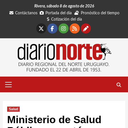
Saltar
Rivera, sábado 8 de agosto de 2026
al
Contáctanos
Portada del día
Pronóstico del tiempo
contenido
Cotización del día
X
Facebook
Instagram
RSS
Contáctano
Menú
primario
Salud
Ministerio de Salud