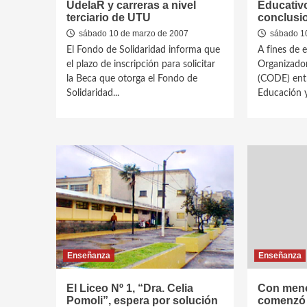
UdelaR y carreras a nivel
Educativ
terciario de UTU
conclusio
sábado 10 de marzo de 2007
sábado 10
El Fondo de Solidaridad informa que
A fines de 
el plazo de inscripción para solicitar
Organizado
la Beca que otorga el Fondo de
(CODE) entr
Solidaridad...
Educación y 
Enseñanza
Enseñanza
El Liceo Nº 1, “Dra. Celia
Con meno
Pomoli”, espera por solución
comenzó e