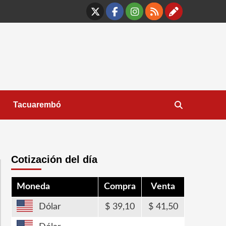
X
Facebook
Instagram
RSS
Contáct
Tacuarembó
Cotización del día
Moneda
Compra
Venta
Dólar
39,10
41,50