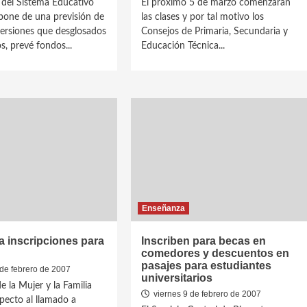
 del Sistema Educativo
El próximo 5 de marzo comenzarán
spone de una previsión de
las clases y por tal motivo los
versiones que desglosados
Consejos de Primaria, Secundaria y
s, prevé fondos...
Educación Técnica...
Enseñanza
 inscripciones para
Inscriben para becas en
comedores y descuentos en
pasajes para estudiantes
de febrero de 2007
universitarios
e la Mujer y la Familia
viernes 9 de febrero de 2007
pecto al llamado a