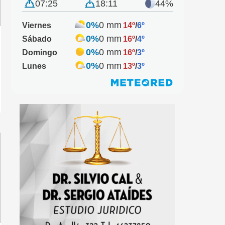
07:25
18:11
44%
0%
0 mm
Viernes
14º
/
6º
0%
0 mm
Sábado
16º
/
4º
0%
0 mm
Domingo
16º
/
3º
0%
0 mm
Lunes
13º
/
3º