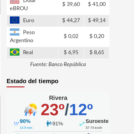
Dólar
39,60
41,00
eBROU
Euro
44,27
49,14
Peso
0,02
0,20
Argentino
Real
6,95
8,65
Fuente: Banco República
Estado del tiempo
Rivera
23º
/
12º
90%
Suroeste
91%
14.9 mm
37-74 km/h