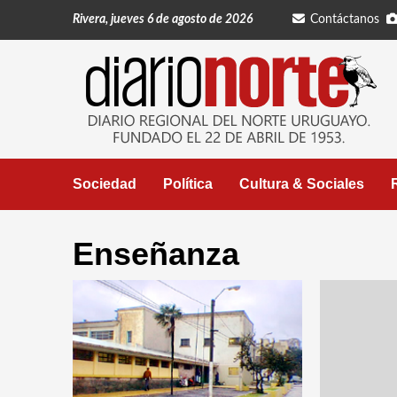
Saltar
Rivera, jueves 6 de agosto de 2026
Contáctanos
al
contenido
Sociedad
Política
Cultura & Sociales
Enseñanza