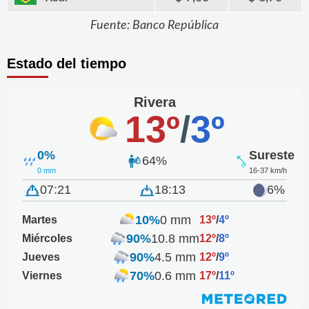
Fuente: Banco República
Estado del tiempo
Rivera
13º
/
3º
0%
Sureste
64%
0 mm
16-37 km/h
07:21
18:13
6%
10%
0 mm
Martes
13º
/
4º
90%
10.8 mm
Miércoles
12º
/
8º
90%
4.5 mm
Jueves
12º
/
9º
70%
0.6 mm
Viernes
17º
/
11º