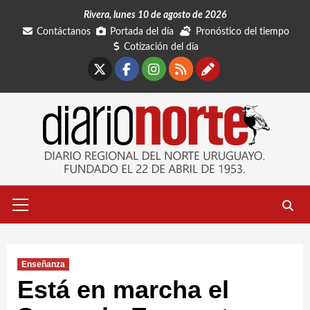
Saltar
Rivera, lunes 10 de agosto de 2026
al
Contáctanos
Portada del día
Pronóstico del tiempo
contenido
Cotización del día
X
Facebook
Instagram
RSS
Contáctano
Menú
primario
Enseñanza
Está en marcha el