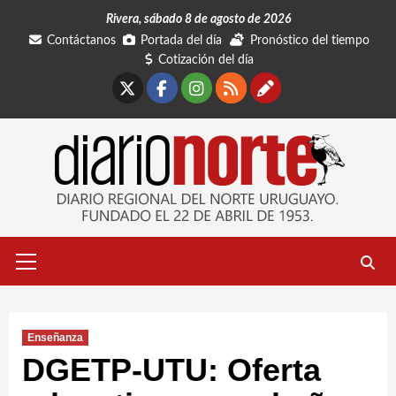
Saltar
Rivera, sábado 8 de agosto de 2026
al
Contáctanos
Portada del día
Pronóstico del tiempo
contenido
Cotización del día
X
Facebook
Instagram
RSS
Contáctano
Menú
primario
Enseñanza
DGETP-UTU: Oferta