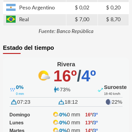
Peso Argentino
0,02
0,20
Real
7,00
8,70
Fuente: Banco República
Estado del tiempo
Rivera
16º
/
4º
0%
Suroeste
73%
0 mm
18-40 km/h
07:23
18:12
22%
0%
0 mm
Domingo
16º
/
3º
0%
0 mm
Lunes
13º
/
3º
0%
0 mm
Martes
14º
/
3º