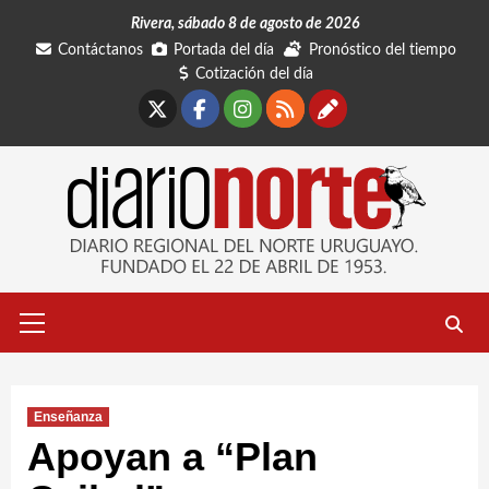
Saltar
Rivera, sábado 8 de agosto de 2026
al
Contáctanos
Portada del día
Pronóstico del tiempo
contenido
Cotización del día
X
Facebook
Instagram
RSS
Contáctano
Menú
primario
Enseñanza
Apoyan a “Plan