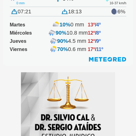
0 mm
16-37 km/h
07:21
18:13
6%
10%
0 mm
Martes
13º
/
4º
90%
10.8 mm
Miércoles
12º
/
8º
90%
4.5 mm
Jueves
12º
/
9º
70%
0.6 mm
Viernes
17º
/
11º