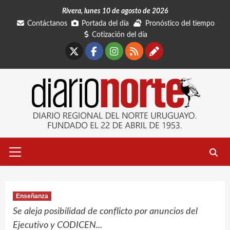
Saltar
Rivera, lunes 10 de agosto de 2026
al
Contáctanos
Portada del día
Pronóstico del tiempo
contenido
Cotización del día
X
Facebook
Instagram
RSS
Contáctano
Menú
primario
Enseñanza
Se aleja posibilidad de conflicto por anuncios del
Ejecutivo y CODICEN...