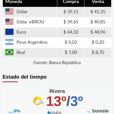
Moneda
Compra
Venta
Dólar
39,15
41,35
Dólar eBROU
39,65
40,85
Euro
44,32
48,96
Peso Argentino
0,02
0,20
Real
7,00
8,70
Fuente: Banco República
Estado del tiempo
Rivera
13º
/
3º
0%
Sureste
64%