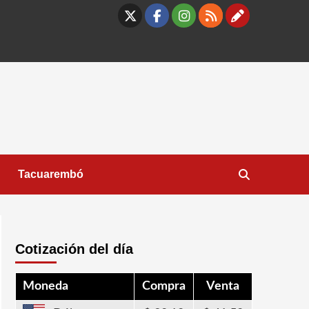
X
Facebook
Instagram
RSS
Contáct
Tacuarembó
Cotización del día
Moneda
Compra
Venta