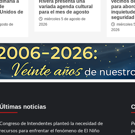
dinaria a
Rivera presenta una
vecinos d
de
variada agenda cultural
para abor
 Unidos de
para el mes de agosto
inquietud
seguridad 
miércoles 5 de agosto de
gosto de
2026
miércoles 
2026
Últimas noticias
C
Congreso de Intendentes planteó la necesidad de
P
recursos para enfrentar el fenómeno de El Niño
p