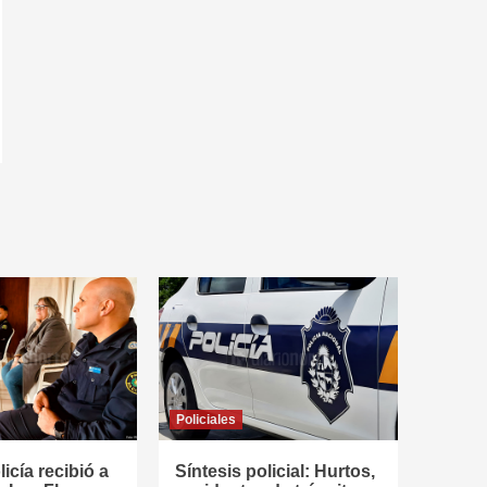
Policiales
icía recibió a
Síntesis policial: Hurtos,