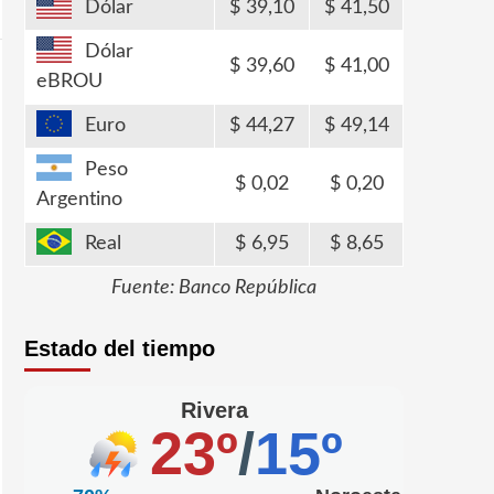
Dólar
39,10
41,50
Dólar
39,60
41,00
eBROU
Euro
44,27
49,14
Peso
0,02
0,20
Argentino
Real
6,95
8,65
Fuente: Banco República
Estado del tiempo
Rivera
23º
/
15º