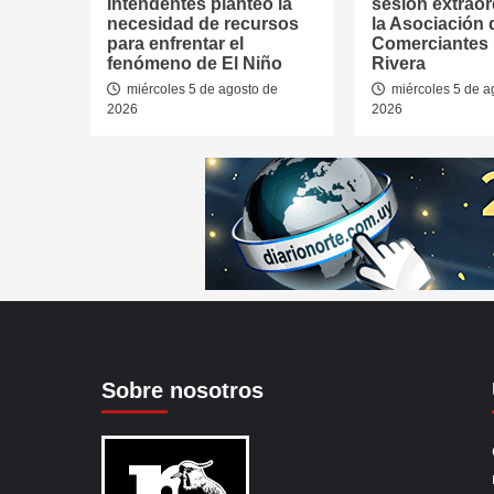
Intendentes planteó la
sesión extraor
necesidad de recursos
la Asociación 
para enfrentar el
Comerciantes
fenómeno de El Niño
Rivera
miércoles 5 de agosto de
miércoles 5 de a
2026
2026
Sobre nosotros