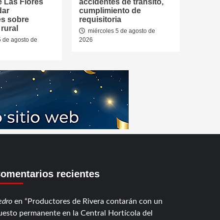
e Las Flores
accidentes de tránsito,
dar
cumplimiento de
es sobre
requisitoria
rural
miércoles 5 de agosto de
5 de agosto de
2026
omentarios recientes
edro
en
Productores de Rivera contarán con un
uesto permanente en la Central Hortícola del