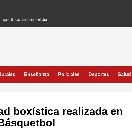
iempo
Cotización del día
Rurales
Enseñanza
Policiales
Deportes
Salud
ad boxística realizada en
 Básquetbol