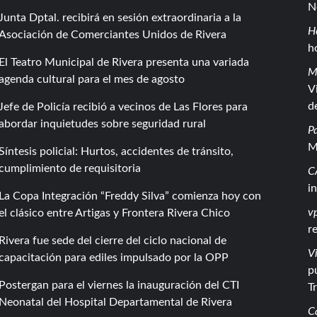
N
Junta Dptal. recibirá en sesión extraordinaria a la
H
Asociación de Comerciantes Unidos de Rivera
h
El Teatro Municipal de Rivera presenta una variada
M
agenda cultural para el mes de agosto
V
d
Jefe de Policía recibió a vecinos de Las Flores para
abordar inquietudes sobre seguridad rural
P
M
Síntesis policial: Hurtos, accidentes de tránsito,
cumplimiento de requisitoria
C
i
La Copa Integración “Freddy Silva” comienza hoy con
vp
el clásico entre Artigas y Frontera Rivera Chico
r
Rivera fue sede del cierre del ciclo nacional de
Vi
capacitación para ediles impulsado por la OPP
p
Postergan para el viernes la inauguración del CTI
T
Neonatal del Hospital Departamental de Rivera
C