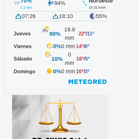
70%
Noroeste
94%
5.1 mm
15-32 km/h
07:26
18:10
55%
19.8
90%
Jueves
22º
/
11º
mm
0%
0 mm
Viernes
14º
/
6º
0
10%
Sábado
16º
/
5º
mm
0%
0 mm
Domingo
16º
/
3º