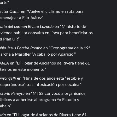
orte
ector Osmir
en
Vuelve el ciclismo en ruta para
omenajear a Elio Juárez
aria del carmen Rivero Luzardo
en
Ministerio de
ivienda habilita consulta en línea para beneficiarios
el Plan UR
ablo Jesus Pereira Pombo
en
Cronograma de la 19ª
archa a Masoller “A caballo por Aparicio”
ARLA
en
El Hogar de Ancianos de Rivera tiene 61
nternos en este momento
irrongelli
en
Niña de dos años está “estable y
ecuperándose” tras intoxicación por cocaína
ctoria Pereyra
en
MTSS convocó a organismos
úblicos a adherirse al programa Yo Estudio y
rabajo
arla
en
El Hogar de Ancianos de Rivera tiene 61