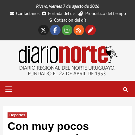
Saltar
Rivera, viernes 7 de agosto de 2026
al
Contáctanos
Portada del día
Pronóstico del tiempo
contenido
Cotización del día
X
Facebook
Instagram
RSS
Contáctano
Menú
primario
Deportes
Con muy pocos