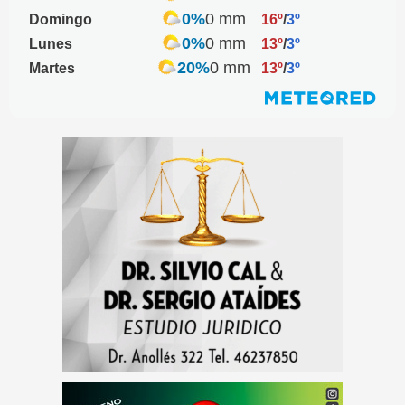
0%
0 mm
Domingo
16º
/
3º
0%
0 mm
Lunes
13º
/
3º
20%
0 mm
Martes
13º
/
3º