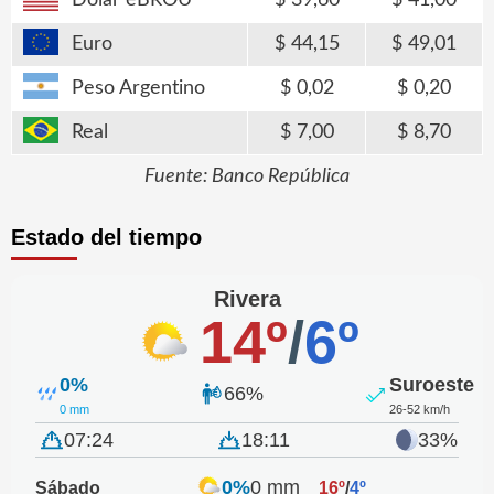
Dólar eBROU
39,60
41,00
Euro
44,15
49,01
Peso Argentino
0,02
0,20
Real
7,00
8,70
Fuente: Banco República
Estado del tiempo
Rivera
14º
/
6º
0%
Suroeste
66%
0 mm
26-52 km/h
07:24
18:11
33%
0%
0 mm
Sábado
16º
/
4º