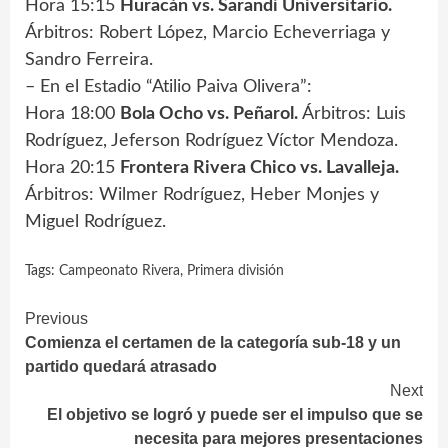
Hora 15:15
Huracán vs. Sarandí Universitario.
Árbitros: Robert López, Marcio Echeverriaga y
Sandro Ferreira.
– En el Estadio “Atilio Paiva Olivera”:
Hora 18:00
Bola Ocho vs. Peñarol.
Árbitros: Luis
Rodríguez, Jeferson Rodríguez Víctor Mendoza.
Hora 20:15
Frontera Rivera Chico vs. Lavalleja.
Árbitros: Wilmer Rodríguez, Heber Monjes y
Miguel Rodríguez.
Tags:
Campeonato Rivera
,
Primera división
Continue
Previous
Comienza el certamen de la categoría sub-18 y un
Reading
partido quedará atrasado
Next
El objetivo se logró y puede ser el impulso que se
necesita para mejores presentaciones