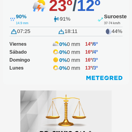
23º
/
12º
90%
Suroeste
91%
14.9 mm
37-74 km/h
07:25
18:11
44%
0%
0 mm
Viernes
14º
/
6º
0%
0 mm
Sábado
16º
/
4º
0%
0 mm
Domingo
16º
/
3º
0%
0 mm
Lunes
13º
/
3º