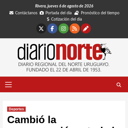
Saltar
Rivera, jueves 6 de agosto de 2026
al
Contáctanos
Portada del día
Pronóstico del tiempo
contenido
Cotización del día
X
Facebook
Instagram
RSS
Contáctano
Menú
primario
Deportes
Cambió la