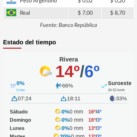
Peso Argentino
0,02
0,20
Real
7,00
8,70
Fuente: Banco República
Estado del tiempo
Rivera
14º
/
6º
0%
Suroeste
66%
0 mm
26-52 km/h
07:24
18:11
33%
0%
0 mm
Sábado
16º
/
4º
0%
0 mm
Domingo
16º
/
3º
0%
0 mm
Lunes
13º
/
3º
20%
0 mm
Martes
13º
/
3º