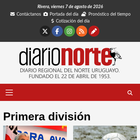
Saltar
Rivera, viernes 7 de agosto de 2026
al
Contáctanos
Portada del día
Pronóstico del tiempo
contenido
Cotización del día
X
Facebook
Instagram
RSS
Contáctano
Menú
primario
Primera división