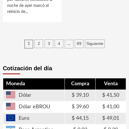
noche de ayer marcó el
reinicio de...
Paginación
2
3
4
89
Siguiente
1
…
de
entradas
Cotización del día
Moneda
Compra
Venta
Dólar
39,10
41,50
Dólar eBROU
39,60
41,00
Euro
44,15
49,01