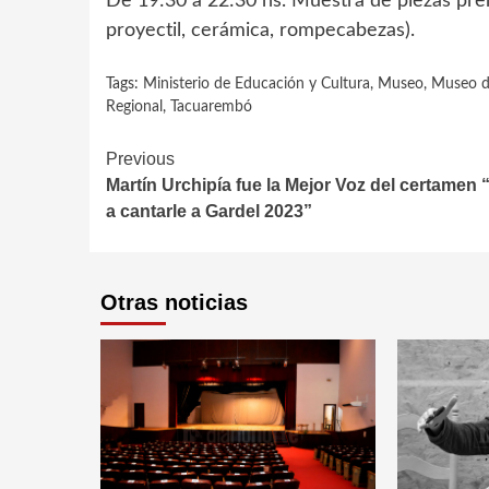
De 19:30 a 22:30 hs. Muestra de piezas preh
proyectil, cerámica, rompecabezas).
Tags:
Ministerio de Educación y Cultura
,
Museo
,
Museo de
Regional
,
Tacuarembó
Continue
Previous
Martín Urchipía fue la Mejor Voz del certamen 
Reading
a cantarle a Gardel 2023”
Otras noticias