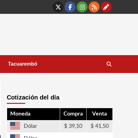
X
Facebook
Instagram
RSS
Contáct
Tacuarembó
Cotización del día
Moneda
Compra
Venta
Dólar
39,10
41,50