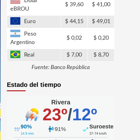
Dólar
39,60
41,00
eBROU
Euro
44,15
49,01
Peso
0,02
0,20
Argentino
Real
7,00
8,70
Fuente: Banco República
Estado del tiempo
Rivera
23º
/
12º
90%
Suroeste
91%
14.9 mm
37-74 km/h