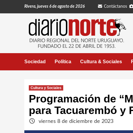
Saltar
Rivera, jueves 6 de agosto de 2026
Contáctanos
al
contenido
Sociedad
Política
Cultura & Sociales
Cultura y Sociales
Programación de “M
para Tacuarembó y 
viernes 8 de diciembre de 2023