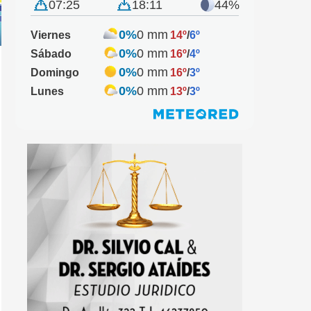
07:25
18:11
44%
0%
0 mm
Viernes
14º
/
6º
0%
0 mm
Sábado
16º
/
4º
0%
0 mm
Domingo
16º
/
3º
0%
0 mm
Lunes
13º
/
3º