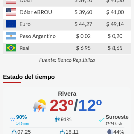
Dólar
39,10
41,50
Dólar eBROU
39,60
41,00
Euro
44,27
49,14
Peso Argentino
0,02
0,20
Real
6,95
8,65
Fuente: Banco República
Estado del tiempo
Rivera
23º
/
12º
90%
Suroeste
91%
14.9 mm
37-74 km/h
07:25
18:11
44%