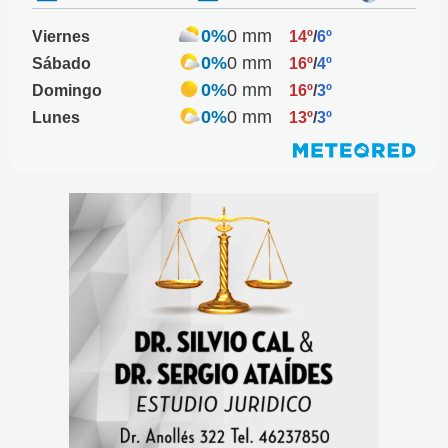
0%
0 mm
Viernes
14º
/
6º
0%
0 mm
Sábado
16º
/
4º
0%
0 mm
Domingo
16º
/
3º
0%
0 mm
Lunes
13º
/
3º