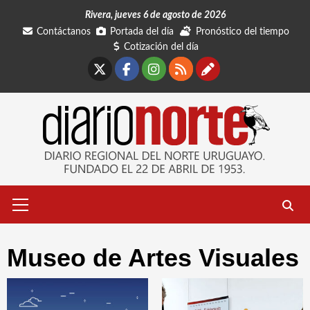
Saltar
Rivera, jueves 6 de agosto de 2026
al
Contáctanos
Portada del día
Pronóstico del tiempo
contenido
Cotización del día
X
Facebook
Instagram
RSS
Contáctano
Menú
primario
Museo de Artes Visuales