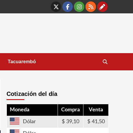
X
Facebook
Instagram
RSS
Contáct
Tacuarembó
Cotización del día
Moneda
Compra
Venta
Dólar
39,10
41,50