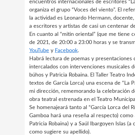
encuentros internacionales de escritores “La
organiza el grupo “Voces del viento”. El ref
la actividad es Leonardo Hermann, docente, e
a escritores y artistas de casi un centenar d
En cuanto al “mitin oriental” (que me tiene
de 2021, de 20:00 a 23:00 horas y se transm
YouTube
y
Facebook
.
Habrá lectura de poemas y presentaciones d
intercalados con intervenciones musicales 
búhos y Patricia Robaina. El Taller Teatro I
textos de García Lorca) una escena de “La P
mi dirección, rememorando la celebración d
obra teatral estrenada en el Teatro Municip
Se homenajeará tanto al “García Lorca del Rí
Gamboa hará una reseña al respecto) como a V
Patricia Robaina) y a Saúl Ibargoyen Islas (a
como sugiere su apellido).