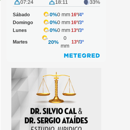
07:24
18:11
33%
0%
0 mm
Sábado
16º
/
4º
0%
0 mm
Domingo
16º
/
3º
0%
0 mm
Lunes
13º
/
3º
0
20%
Martes
13º
/
3º
mm