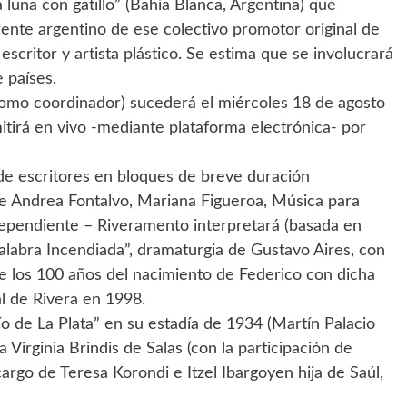
 luna con gatillo” (Bahía Blanca, Argentina) que
erente argentino de ese colectivo promotor original de
scritor y artista plástico. Se estima que se involucrará
e países.
 como coordinador) sucederá el miércoles 18 de agosto
itirá en vivo -mediante plataforma electrónica- por
e escritores en bloques de breve duración
de Andrea Fontalvo, Mariana Figueroa, Música para
ndependiente – Riveramento interpretará (basada en
alabra Incendiada”, dramaturgia de Gustavo Aires, con
e los 100 años del nacimiento de Federico con dicha
al de Rivera en 1998.
o de La Plata” en su estadía de 1934 (Martín Palacio
irginia Brindis de Salas (con la participación de
 cargo de Teresa Korondi e Itzel Ibargoyen hija de Saúl,