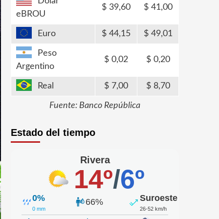
Dólar
39,60
41,00
eBROU
Euro
44,15
49,01
Peso
0,02
0,20
Argentino
Real
7,00
8,70
Fuente: Banco República
Estado del tiempo
Rivera
14º
/
6º
0%
Suroeste
66%
0 mm
26-52 km/h