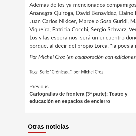
Además de los ya mencionados compamigos, p
Ananegra Quiroga, David Benavídez, Elaine N
Juan Carlos Nikicer, Marcelo Sosa Guridi, Ma
Viqueira, Patricia Cocchi, Sergio Schvarz, V
Los y las esperamos, será un encuentro dond
porque, al decir del propio Lorca, “la poesí
Por Michel Croz (en colaboración con edicione
Tags:
Serie “Crónicas...”‚ por Michel Croz
Continue
Previous
Cartografías de frontera (3ª parte): Teatro y
Reading
educación en espacios de encierro
Otras noticias