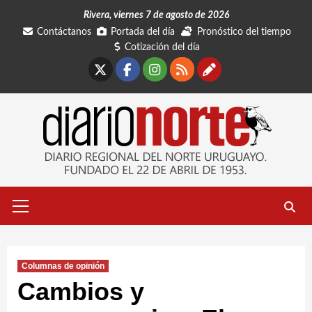
Saltar
Rivera, viernes 7 de agosto de 2026
al
Contáctanos
Portada del día
Pronóstico del tiempo
contenido
Cotización del día
X
Facebook
Instagram
RSS
Contáctano
Menú
primario
Columnas de opinión
Cambios y