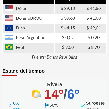
Dólar
39,10
41,50
Dólar eBROU
39,60
41,00
Euro
44,15
49,01
Peso Argentino
0,02
0,20
Real
7,00
8,70
Fuente: Banco República
Estado del tiempo
Rivera
14º
/
6º
0%
Suroeste
66%
0 mm
26-52 km/h