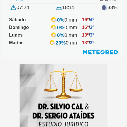
07:24
18:11
33%
0%
0 mm
Sábado
16º
/
4º
0%
0 mm
Domingo
16º
/
3º
0%
0 mm
Lunes
13º
/
3º
20%
0 mm
Martes
13º
/
3º