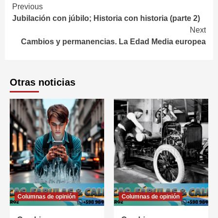
Continue
Previous
Jubilación con júbilo; Historia con historia (parte 2)
Reading
Next
Cambios y permanencias. La Edad Media europea
Otras noticias
Columnas de opinión
Columnas de opinión