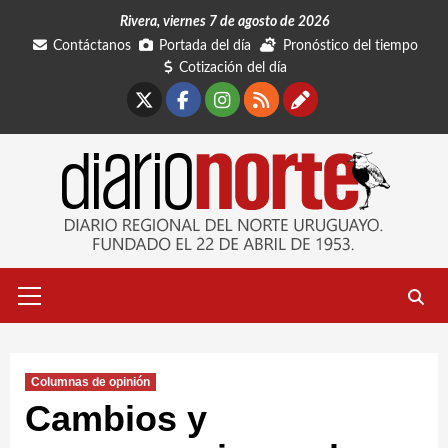
Saltar
Rivera, viernes 7 de agosto de 2026
al
Contáctanos
Portada del día
Pronóstico del tiempo
contenido
Cotización del día
X
Facebook
Instagram
RSS
Contáctano
Menú
primario
Columnas de opinión
Cambios y