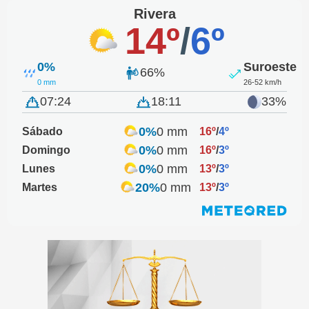
Rivera
14º
/
6º
0%
Suroeste
66%
0 mm
26-52 km/h
07:24
18:11
33%
0%
0 mm
Sábado
16º
/
4º
0%
0 mm
Domingo
16º
/
3º
0%
0 mm
Lunes
13º
/
3º
20%
0 mm
Martes
13º
/
3º