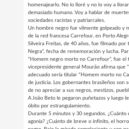
homenajearlo. No lo lloré y no lo voy a llo
demasiado humano. Voy a hablar de muertes
sociedades racistas y patriarcales.
Un hombre negro fue vilmente golpeado y 
de la red francesa Carrefour, en Porto Alegre
Silveira Freitas, de 40 años, fue filmado por 
Negra”, fecha de rememoración y lucha. Par
“Homem negro morto no Carrefour”, fue el t
vicepresidente general Mourão afirma que “n
adecuado sería titular “Homem morto no Carr
de justicia. Los gobernantes brasileños so
de no apreciar a sus negros, mestizos, pueblo
A João Beto le pegaron puñetazos y luego le h
óbito por estrangulamiento.
Durante 5 minutos y 30 segundos. ¿Cuánto du
agonía? ¿Cuánto de breve o infinito, el horr