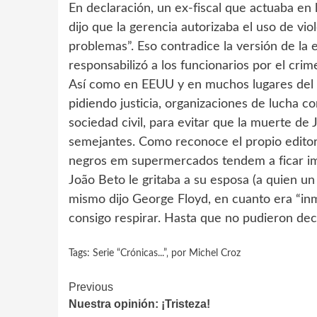
En declaración, un ex-fiscal que actuaba en
dijo que la gerencia autorizaba el uso de vi
problemas”. Eso contradice la versión de la
responsabilizó a los funcionarios por el crim
Así como en EEUU y en muchos lugares del p
pidiendo justicia, organizaciones de lucha co
sociedad civil, para evitar que la muerte de
semejantes. Como reconoce el propio editori
negros em supermercados tendem a ficar im
João Beto le gritaba a su esposa (a quien un g
mismo dijo George Floyd, en cuanto era “inm
consigo respirar. Hasta que no pudieron dec
Tags:
Serie “Crónicas...”‚ por Michel Croz
Continue
Previous
Nuestra opinión: ¡Tristeza!
Reading