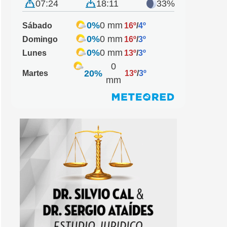
07:24
18:11
33%
0%
0 mm
Sábado
16º
/
4º
0%
0 mm
Domingo
16º
/
3º
0%
0 mm
Lunes
13º
/
3º
0
20%
Martes
13º
/
3º
mm