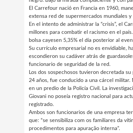
negro. Bajo la mirada complaciente y con pal
El Carrefour nació en Francia en 1960, mane
extensa red de supermercados mundiales y 30
En el intento de administrar la “crisis”, el 
millones para combatir el racismo en el paí
bolsa cayesen 5,35% el día posterior al event
Su currículo empresarial no es envidiable, 
escondieron su cadáver atrás de guardasole
funcionario de seguridad de la red.
Los dos sospechosos tuvieron decretada su p
24 años, fue conducido a una cárcel militar
en un predio de la Policía Civil. La investiga
Giovani no poseía registro nacional para ac
registrado.
Ambos son funcionarios de una empresa terc
que: “se sensibiliza com os familiares da vít
procedimentos para apuração interna”.