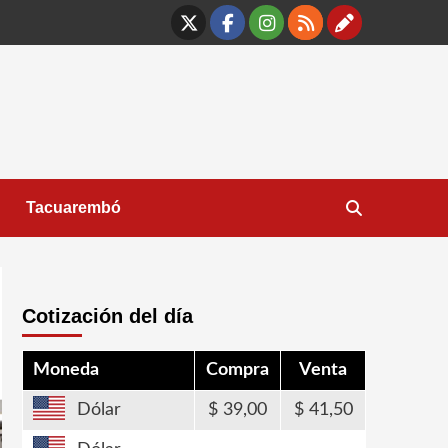
X
Facebook
Instagram
RSS
Contáct
Tacuarembó
Cotización del día
Moneda
Compra
Venta
Dólar
39,00
41,50