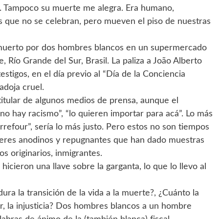
rar. Tampoco su muerte me alegra. Era humano,
 que no se celebran, pero mueven el piso de nuestras
muerto por dos hombres blancos en un supermercado
, Río Grande del Sur, Brasil. La paliza a João Alberto
testigos, en el día previo al “Día de la Conciencia
adoja cruel.
itular de algunos medios de prensa, aunque el
o hay racismo”, “lo quieren importar para acá”. Lo más
efour”, sería lo más justo. Pero estos no son tiempos
n seres anodinos y repugnantes que han dado muestras
s originarios, inmigrantes.
icieron una llave sobre la garganta, lo que lo llevo al
ra la transición de la vida a la muerte?, ¿Cuánto la
or, la injusticia? Dos hombres blancos a un hombre