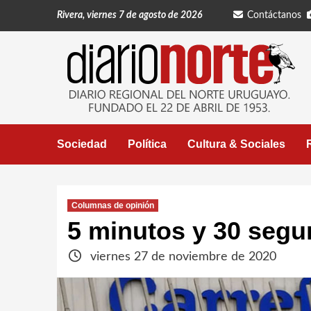
Saltar
Rivera, viernes 7 de agosto de 2026
Contáctanos
al
contenido
Sociedad
Política
Cultura & Sociales
Columnas de opinión
5 minutos y 30 seg
viernes 27 de noviembre de 2020