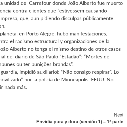
 la unidad del Carrefour donde João Alberto fue muerto
olencia contra clientes que “estivessem causando
 empresa, que, aun pidiendo disculpas públicamente,
en.
laneta, en Porto Alegre, hubo manifestaciones,
ntra el racismo estructural y organizaciones de la
 João Alberto no tenga el mismo destino de otros casos
al del diario de São Paulo “Estadão”: “Mortes de
punes ou ter punições brandas”.
uardia, impidió auxiliarlo): “Não consigo respirar”. Lo
ovilizado” por la policía de Minneapolis, EEUU. No
ir nada más.
Next
Envidia pura y dura (versión 1) – 1ª parte