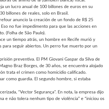
abras de ánimo de la (también blanca) fiscal.
ja un lucro anual de 100 billones de euros en su
 billones de reales, solo en Brasil.
Carrefour anuncio la creación de un fondo de R$ 25
s. Eso no fue impedimento para que las acciones en
o. (Folha de São Paulo).
hace un tiempo atrás, un hombre en Recife murió y
s para seguir abiertos. Un perro fue muerto por un
risión preventiva. El PM Giovani Gaspar da Silva de
. Magno Braz Borges, de 30 años, se encuentra alojado
ción trata el crimen como homicidio calificado.
tuar como guardia. El segundo hombre, si estaba
erizada, “Vector Segurança”. En nota, la empresa dijo
ima e não tolera nenhum tipo de violência” e “iniciou os