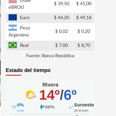
Dólar
39,50
41,00
eBROU
Euro
44,20
49,18
Peso
0,02
0,20
Argentino
Real
7,00
8,70
Fuente: Banco República
Estado del tiempo
Rivera
14º
/
6º
0%
Suroeste
66%
0 mm
26-52 km/h