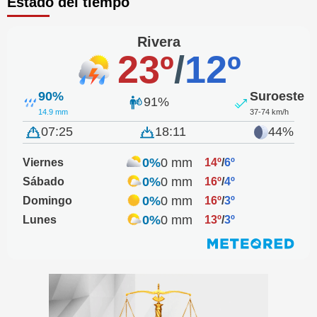
Estado del tiempo
Rivera
23º
/
12º
90%
Suroeste
91%
14.9 mm
37-74 km/h
07:25
18:11
44%
0%
0 mm
Viernes
14º
/
6º
0%
0 mm
Sábado
16º
/
4º
0%
0 mm
Domingo
16º
/
3º
0%
0 mm
Lunes
13º
/
3º