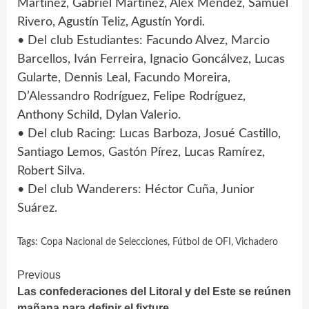
Martínez, Gabriel Martínez, Alex Méndez, Samuel
Rivero, Agustín Teliz, Agustín Yordi.
• Del club Estudiantes: Facundo Alvez, Marcio
Barcellos, Iván Ferreira, Ignacio Goncálvez, Lucas
Gularte, Dennis Leal, Facundo Moreira,
D’Alessandro Rodríguez, Felipe Rodríguez,
Anthony Schild, Dylan Valerio.
• Del club Racing: Lucas Barboza, Josué Castillo,
Santiago Lemos, Gastón Pírez, Lucas Ramírez,
Robert Silva.
• Del club Wanderers: Héctor Cuña, Junior
Suárez.
Tags:
Copa Nacional de Selecciones
,
Fútbol de OFI
,
Vichadero
Continue
Previous
Las confederaciones del Litoral y del Este se reúnen
Reading
mañana para definir el fixture