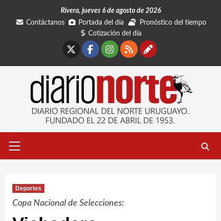
Saltar
Rivera, jueves 6 de agosto de 2026
al
Contáctanos
Portada del día
Pronóstico del tiempo
contenido
Cotización del día
X
Facebook
Instagram
RSS
Contáctano
Menú
primario
Deportes
Copa Nacional de Selecciones: