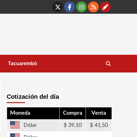
X
Facebook
Instagram
RSS
Contáct
Tacuarembó
Cotización del día
Moneda
Compra
Venta
Dólar
39,10
41,50