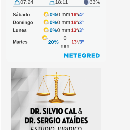
07:24
18:11
33%
0%
0 mm
Sábado
16º
/
4º
0%
0 mm
Domingo
16º
/
3º
0%
0 mm
Lunes
13º
/
3º
0
20%
Martes
13º
/
3º
mm