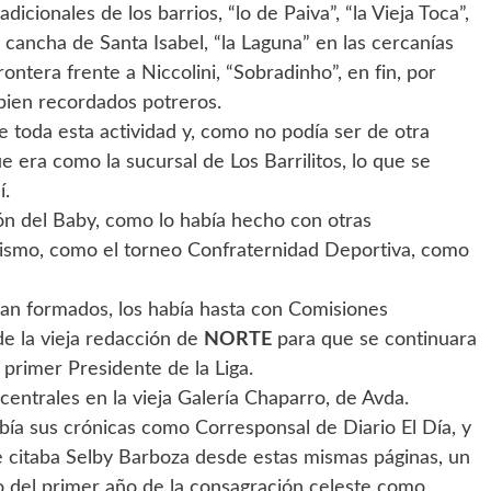
dicionales de los barrios, “lo de Paiva”, “la Vieja Toca”,
 cancha de Santa Isabel, “la Laguna” en las cercanías
rontera frente a Niccolini, “Sobradinho”, en fin, por
 bien recordados potreros.
e toda esta actividad y, como no podía ser de otra
ue era como la sucursal de Los Barrilitos, lo que se
í.
ión del Baby, como lo había hecho con otras
clismo, como el torneo Confraternidad Deportiva, como
aban formados, los había hasta con Comisiones
de la vieja redacción de
NORTE
para que se continuara
 primer Presidente de la Liga.
centrales en la vieja Galería Chaparro, de Avda.
bía sus crónicas como Corresponsal de Diario El Día, y
e citaba Selby Barboza desde estas mismas páginas, un
o del primer año de la consagración celeste como