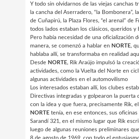
Y todo sin olvidarnos de las viejas canchas tra
la cancha del Aserradero, “la Bombonera”, la
de Cuñapirú, la Plaza Flores, “el arenal” de F
todos lados estaban los clásicos, queridos y
Pero había necesidad de una oficialización d
manera, se comenzó a hablar en
NORTE
, q
hablaba allí, se transformaba en realidad aqu
Desde
NORTE
, Rik Araújo impulsó la creac
actividades, como la Vuelta del Norte en ci
algunas actividades en el automovilismo
Los interesados estaban allí, los clubes est
Directivas integradas y golpearon la puerta 
con la idea y que fuera, precisamente Rik, el
NORTE
tenía, en ese entonces, sus oficinas 
Sarandí 321, en el mismo lugar que Rik escri
luego de algunas reuniones preliminares qu
8 de agosto de 1969, con todo el entusiasm