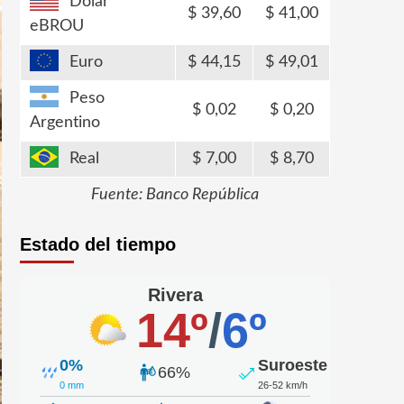
Dólar
39,60
41,00
eBROU
Euro
44,15
49,01
Peso
0,02
0,20
Argentino
Real
7,00
8,70
Fuente: Banco República
Estado del tiempo
Rivera
14º
/
6º
0%
Suroeste
66%
0 mm
26-52 km/h