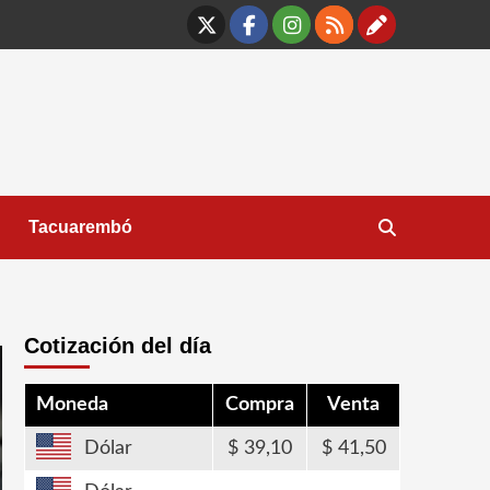
X
Facebook
Instagram
RSS
Contáct
Tacuarembó
Cotización del día
Moneda
Compra
Venta
Dólar
39,10
41,50