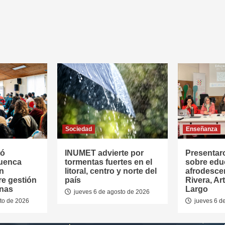
Sociedad
Enseñanza
tó
INUMET advierte por
Presentar
Cuenca
tormentas fuertes en el
sobre edu
en
litoral, centro y norte del
afrodesce
re gestión
país
Rivera, Ar
anas
Largo
jueves 6 de agosto de 2026
to de 2026
jueves 6 d