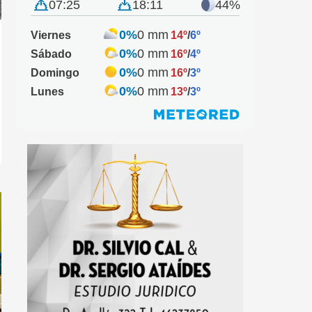
07:25
18:11
44%
0%
0 mm
Viernes
14º
/
6º
0%
0 mm
Sábado
16º
/
4º
0%
0 mm
Domingo
16º
/
3º
0%
0 mm
Lunes
13º
/
3º