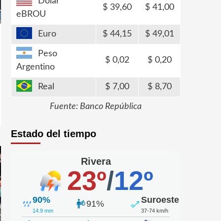
Dólar
39,60
41,00
eBROU
Euro
44,15
49,01
Peso
0,02
0,20
Argentino
Real
7,00
8,70
Fuente: Banco República
Estado del tiempo
Rivera
23º
/
12º
90%
Suroeste
91%
14.9 mm
37-74 km/h