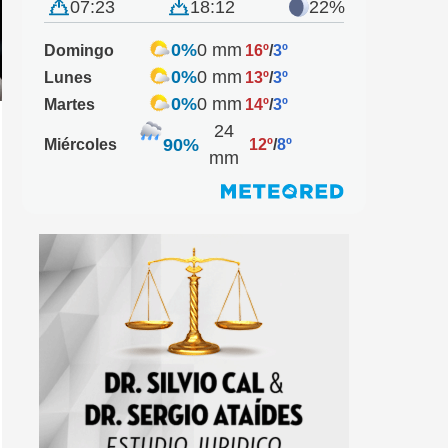
07:23
18:12
22%
0%
0 mm
Domingo
16º
/
3º
0%
0 mm
Lunes
13º
/
3º
0%
0 mm
Martes
14º
/
3º
24
90%
Miércoles
12º
/
8º
mm