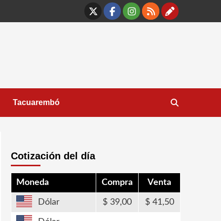
X
Facebook
Instagram
RSS
Contáct
Tacuarembó
Cotización del día
Moneda
Compra
Venta
Dólar
39,00
41,50