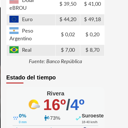
Dólar
39,50
41,00
eBROU
Euro
44,20
49,18
Peso
0,02
0,20
Argentino
Real
7,00
8,70
Fuente: Banco República
Estado del tiempo
Rivera
16º
/
4º
0%
Suroeste
73%
0 mm
18-40 km/h