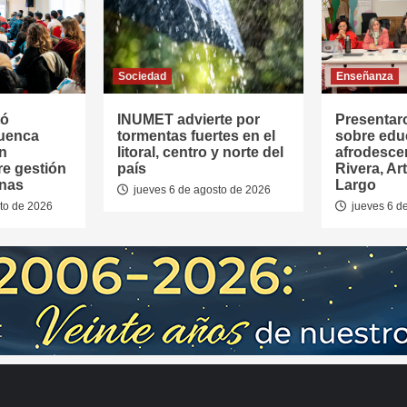
Sociedad
Enseñanza
tó
INUMET advierte por
Presentar
Cuenca
tormentas fuertes en el
sobre edu
en
litoral, centro y norte del
afrodesce
re gestión
país
Rivera, Ar
anas
Largo
jueves 6 de agosto de 2026
to de 2026
jueves 6 d