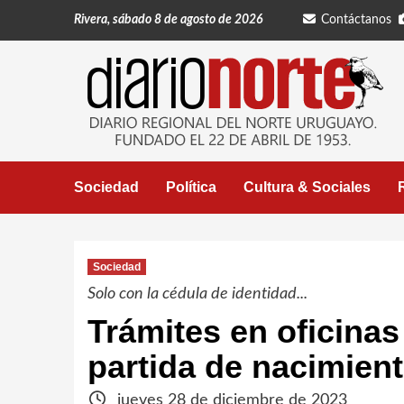
Saltar
Rivera, sábado 8 de agosto de 2026
Contáctanos
al
contenido
Sociedad
Política
Cultura & Sociales
Sociedad
Solo con la cédula de identidad...
Trámites en oficinas
partida de nacimient
jueves 28 de diciembre de 2023