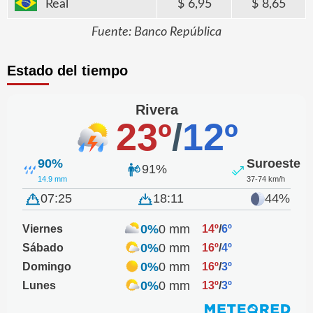
Real
6,95
8,65
Fuente: Banco República
Estado del tiempo
Rivera
23º
/
12º
90%
Suroeste
91%
14.9 mm
37-74 km/h
07:25
18:11
44%
0%
0 mm
Viernes
14º
/
6º
0%
0 mm
Sábado
16º
/
4º
0%
0 mm
Domingo
16º
/
3º
0%
0 mm
Lunes
13º
/
3º