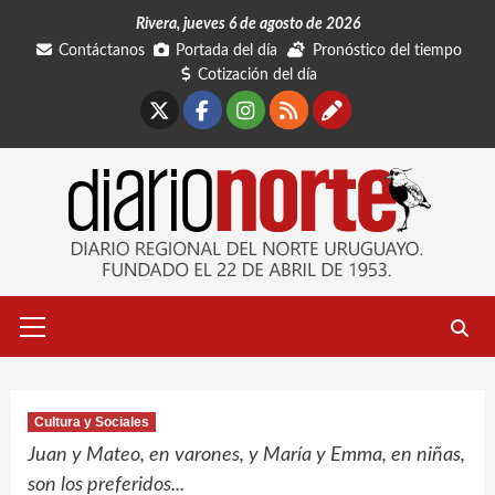
Saltar
Rivera, jueves 6 de agosto de 2026
al
Contáctanos
Portada del día
Pronóstico del tiempo
contenido
Cotización del día
X
Facebook
Instagram
RSS
Contáctano
Menú
primario
Cultura y Sociales
Juan y Mateo, en varones, y María y Emma, en niñas,
son los preferidos...