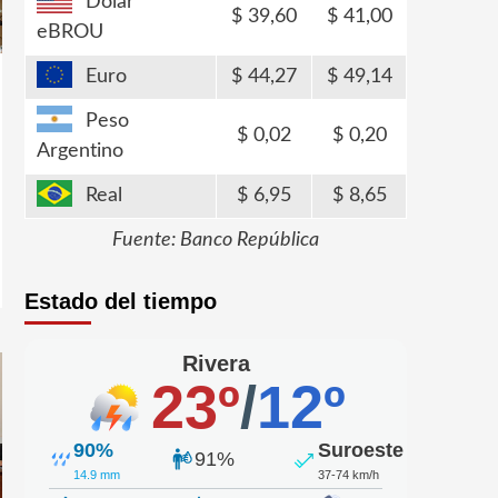
Dólar
39,60
41,00
eBROU
Euro
44,27
49,14
Peso
0,02
0,20
Argentino
Real
6,95
8,65
Fuente: Banco República
Estado del tiempo
Rivera
23º
/
12º
90%
Suroeste
91%
14.9 mm
37-74 km/h