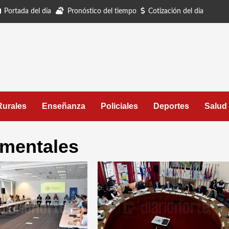
Portada del día
Pronóstico del tiempo
Cotización del día
Rurales
Enseñanza
Policiales
Deportes
Salud
amentales