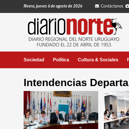
Saltar
Rivera, jueves 6 de agosto de 2026
Contáctanos
al
contenido
Sociedad
Política
Cultura & Sociales
Intendencias Depart