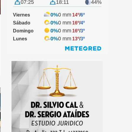
07:25
18:11
44%
0%
0 mm
Viernes
14º
/
6º
0%
0 mm
Sábado
16º
/
4º
0%
0 mm
Domingo
16º
/
3º
0%
0 mm
Lunes
13º
/
3º