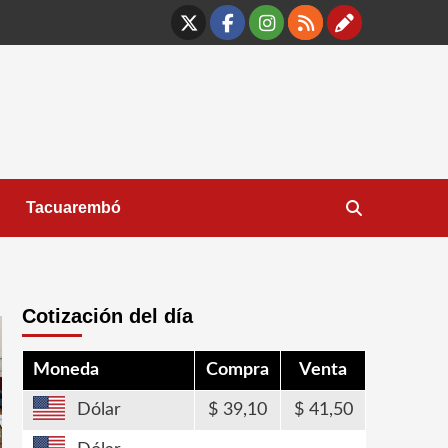
X
Facebook
Instagram
RSS
Contáct
Tacuarembó
Cotización del día
Moneda
Compra
Venta
Dólar
39,10
41,50