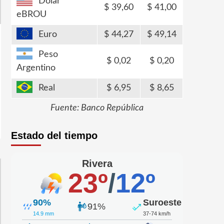
Dólar
39,60
41,00
eBROU
Euro
44,27
49,14
Peso
0,02
0,20
Argentino
Real
6,95
8,65
Fuente: Banco República
Estado del tiempo
Rivera
23º
/
12º
90%
Suroeste
91%
14.9 mm
37-74 km/h