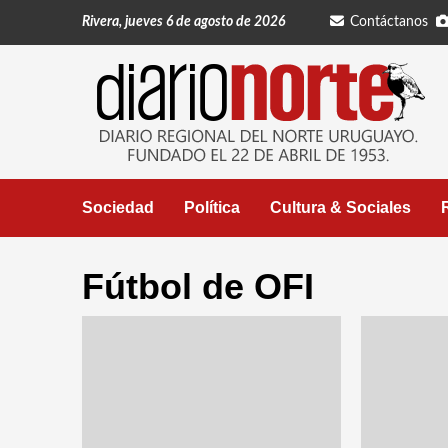
Saltar
Rivera, jueves 6 de agosto de 2026
Contáctanos
al
contenido
Sociedad
Política
Cultura & Sociales
Fútbol de OFI