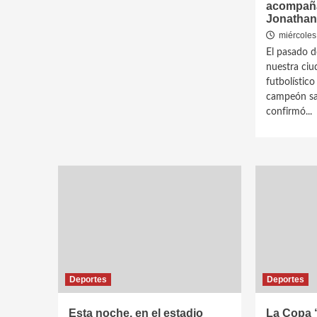
acompaña
Jonathan 
miércoles
El pasado 
nuestra ciu
futbolístico
campeón sa
confirmó...
Deportes
Deportes
Esta noche, en el estadio
La Copa “