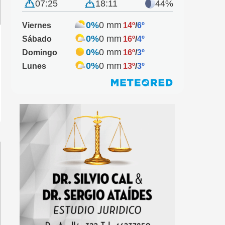
07:25
18:11
44%
0%
0 mm
Viernes
14º
/
6º
0%
0 mm
Sábado
16º
/
4º
0%
0 mm
Domingo
16º
/
3º
0%
0 mm
Lunes
13º
/
3º