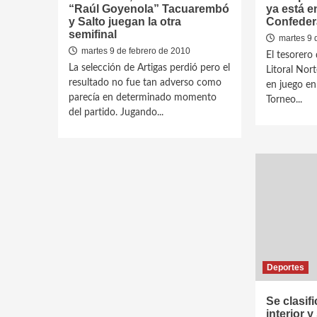
“Raúl Goyenola” Tacuarembó
ya está e
y Salto juegan la otra
Confeder
semifinal
martes 9 
martes 9 de febrero de 2010
El tesorero
La selección de Artigas perdió pero el
Litoral Nor
resultado no fue tan adverso como
en juego en
parecía en determinado momento
Torneo...
del partido. Jugando...
Deportes
Se clasif
interior y