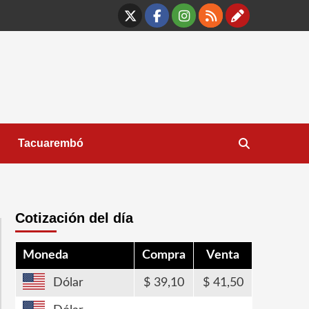
X
Facebook
Instagram
RSS
Contáct
Tacuarembó
Cotización del día
Moneda
Compra
Venta
Dólar
39,10
41,50