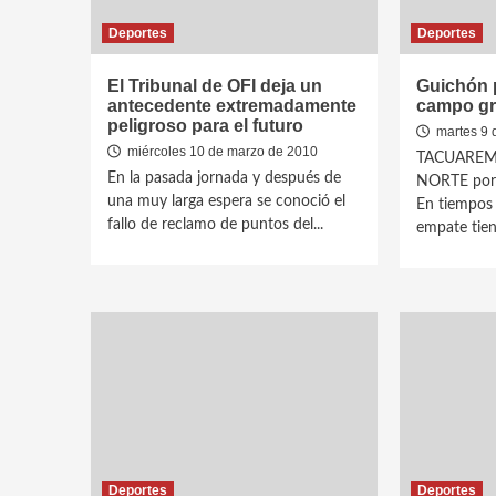
Deportes
Deportes
El Tribunal de OFI deja un
Guichón 
antecedente extremadamente
campo g
peligroso para el futuro
martes 9 
miércoles 10 de marzo de 2010
TACUAREMB
En la pasada jornada y después de
NORTE por 
una muy larga espera se conoció el
En tiempos 
fallo de reclamo de puntos del...
empate tiene
Deportes
Deportes