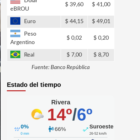
Dólar
39,60
41,00
eBROU
Euro
44,15
49,01
Peso
0,02
0,20
Argentino
Real
7,00
8,70
Fuente: Banco República
Estado del tiempo
Rivera
14º
/
6º
0%
Suroeste
66%
0 mm
26-52 km/h