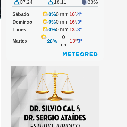
07:24
18:11
33%
0%
0 mm
Sábado
16º
/
4º
0%
0 mm
Domingo
16º
/
3º
0%
0 mm
Lunes
13º
/
3º
0
20%
Martes
13º
/
3º
mm