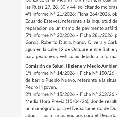
González en la Media Hora Previa, la cual pl
las Rutas 27, 28, 30 y 44, solicitando mejoras
4º) Informe Nº 21/2026: Ficha 264/2026, pla
Eduardo Esteves, referente a la inquietud de
reparación de un tramo de pavimento asfálti
5º) Informe Nº 22/2026 – Ficha 281/2026, pl
García, Roberto Dutra, Nancy Olivera y Carl
agua en la calle 12 de Octubre entre Batlle 
para peatones y vehículos debido a la forma
Comisión de Salud, Higiene y Medio Ambien
1º) Informe Nº 14/2026 – Ficha Nº 150/26 –
de barrio Pueblo Nuevo, referente a la situ
Pedro Irigoyen.
2º) Informe Nº 15/2026 – Ficha Nº 202/26 – 
Media Hora Previa (15/04/26), donde resaltó
un mamógrafo para el Departamento de Dura
adquirir los mismos equipos para el Depart