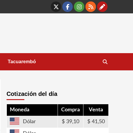
X
Facebook
Instagram
RSS
Contáct
Tacuarembó
Cotización del día
Moneda
Compra
Venta
Dólar
39,10
41,50