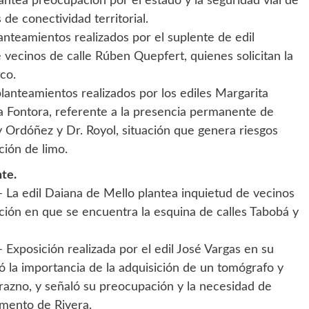
antea preocupación por el estado y la seguridad vial de
 de conectividad territorial.
nteamientos realizados por el suplente de edil
 vecinos de calle Rúben Quepfert, quienes solicitan la
co.
anteamientos realizados por los ediles Margarita
a Fontora, referente a la presencia permanente de
y Ordóñez y Dr. Royol, situación que genera riesgos
ción de limo.
te.
 La edil Daiana de Mello plantea inquietud de vecinos
ación en que se encuentra la esquina de calles Tabobá y
Exposición realizada por el edil José Vargas en su
 la importancia de la adquisición de un tomógrafo y
zno, y señaló su preocupación y la necesidad de
amento de Rivera.