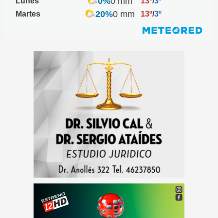
0%
0 mm
Lunes
13º
/
3º
20%
0 mm
Martes
13º
/
3º