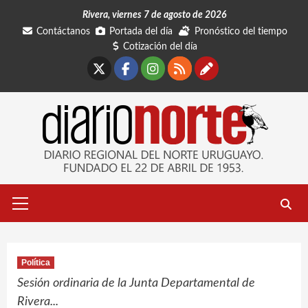
Saltar
Rivera, viernes 7 de agosto de 2026
al
Contáctanos
Portada del día
Pronóstico del tiempo
contenido
Cotización del día
X
Facebook
Instagram
RSS
Contáctano
Menú
primario
Política
Sesión ordinaria de la Junta Departamental de
Rivera...