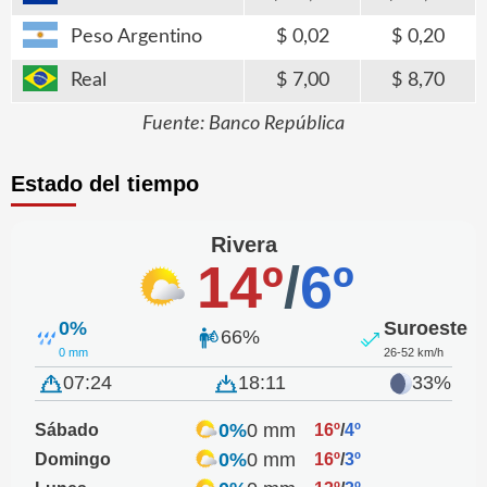
Peso Argentino
0,02
0,20
Real
7,00
8,70
Fuente: Banco República
Estado del tiempo
Rivera
14º
/
6º
0%
Suroeste
66%
0 mm
26-52 km/h
07:24
18:11
33%
0%
0 mm
Sábado
16º
/
4º
0%
0 mm
Domingo
16º
/
3º