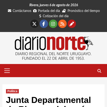
Saltar
Rivera, jueves 6 de agosto de 2026
al
Contáctanos
Portada del día
Pronóstico del tiempo
contenido
Cotización del día
X
Facebook
Instagram
RSS
Contáctano
Menú
primario
Política
Junta Departamental