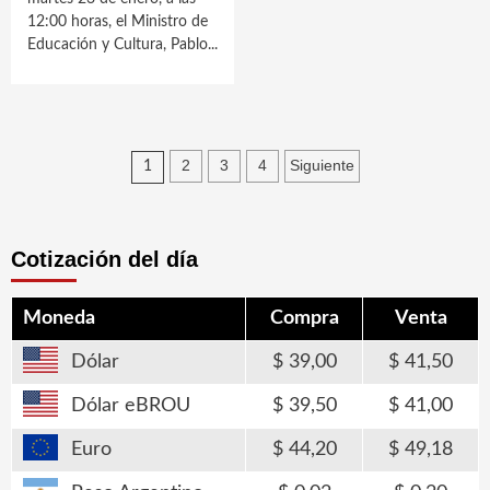
12:00 horas, el Ministro de
Educación y Cultura, Pablo...
Paginación
2
3
4
Siguiente
1
de
entradas
Cotización del día
Moneda
Compra
Venta
Dólar
39,00
41,50
Dólar eBROU
39,50
41,00
Euro
44,20
49,18