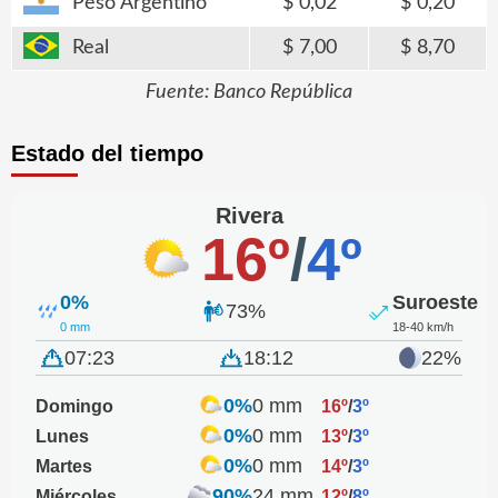
Peso Argentino
0,02
0,20
Real
7,00
8,70
Fuente: Banco República
Estado del tiempo
Rivera
16º
/
4º
0%
Suroeste
73%
0 mm
18-40 km/h
07:23
18:12
22%
0%
0 mm
Domingo
16º
/
3º
0%
0 mm
Lunes
13º
/
3º
0%
0 mm
Martes
14º
/
3º
90%
24 mm
Miércoles
12º
/
8º