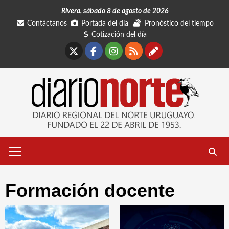
Saltar
Rivera, sábado 8 de agosto de 2026
al
Contáctanos
Portada del día
Pronóstico del tiempo
contenido
Cotización del día
X
Facebook
Instagram
RSS
Contáctano
Menú
primario
Formación docente