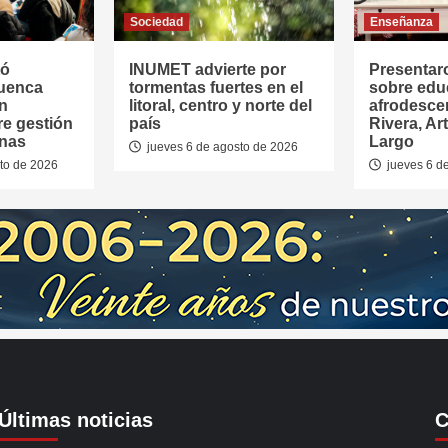
Sociedad
Enseñanza
tó
INUMET advierte por
Presentar
Cuenca
tormentas fuertes en el
sobre edu
en
litoral, centro y norte del
afrodesce
re gestión
país
Rivera, Ar
anas
Largo
jueves 6 de agosto de 2026
to de 2026
jueves 6 d
Últimas noticias
C