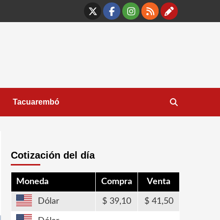
X
Facebook
Instagram
RSS
Contáct
Tacuarembó
Cotización del día
Moneda
Compra
Venta
Dólar
39,10
41,50