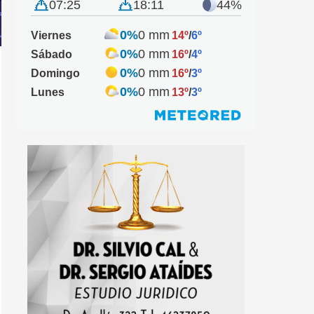
07:25
18:11
44%
0%
0 mm
Viernes
14º
/
6º
0%
0 mm
Sábado
16º
/
4º
0%
0 mm
Domingo
16º
/
3º
0%
0 mm
Lunes
13º
/
3º