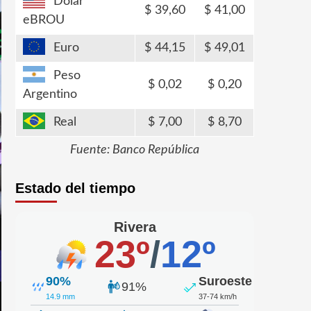
Dólar
39,60
41,00
eBROU
Euro
44,15
49,01
Peso
0,02
0,20
Argentino
Real
7,00
8,70
Fuente: Banco República
Estado del tiempo
Rivera
23º
/
12º
90%
Suroeste
91%
14.9 mm
37-74 km/h