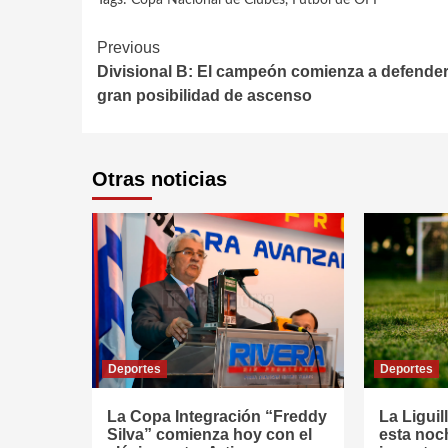
Tags:
Copa Nacional de Clubes
,
Fútbol de OFI
Continue
Previous
Divisional B: El campeón comienza a defende
Reading
gran posibilidad de ascenso
Otras noticias
Deportes
Deportes
La Copa Integración “Freddy
La Liguil
Silva” comienza hoy con el
esta noc