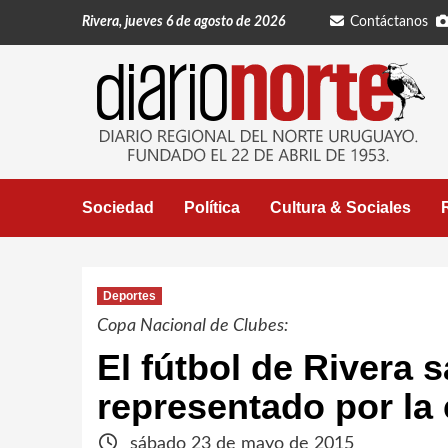
Saltar
Rivera, jueves 6 de agosto de 2026
Contáctanos
al
contenido
Sociedad
Política
Cultura & Sociales
Deportes
Copa Nacional de Clubes:
El fútbol de Rivera 
representado por la
sábado 23 de mayo de 2015