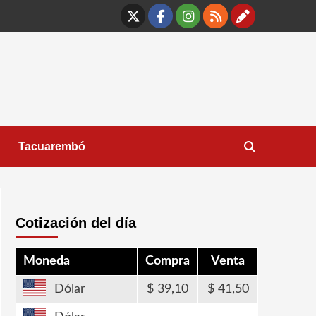
X
Facebook
Instagram
RSS
Contáct
Tacuarembó
Cotización del día
Moneda
Compra
Venta
Dólar
39,10
41,50