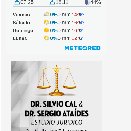
07:25
18:11
44%
0%
0 mm
Viernes
14º
/
6º
0%
0 mm
Sábado
16º
/
4º
0%
0 mm
Domingo
16º
/
3º
0%
0 mm
Lunes
13º
/
3º