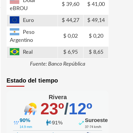
Dólar
39,60
41,00
eBROU
Euro
44,27
49,14
Peso
0,02
0,20
Argentino
Real
6,95
8,65
Fuente: Banco República
Estado del tiempo
Rivera
23º
/
12º
90%
Suroeste
91%
14.9 mm
37-74 km/h