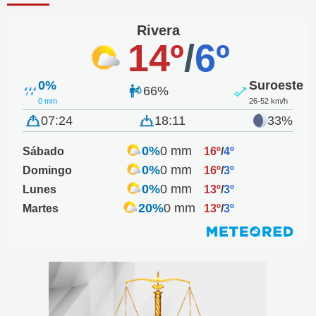
Rivera
14º
/
6º
0%
Suroeste
66%
0 mm
26-52 km/h
07:24
18:11
33%
0%
0 mm
Sábado
16º
/
4º
0%
0 mm
Domingo
16º
/
3º
0%
0 mm
Lunes
13º
/
3º
20%
0 mm
Martes
13º
/
3º