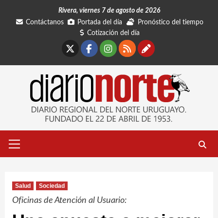
Saltar
Rivera, viernes 7 de agosto de 2026
al
Contáctanos
Portada del día
Pronóstico del tiempo
contenido
Cotización del día
X
Facebook
Instagram
RSS
Contáctano
Menú
primario
Salud
Sociedad
Oficinas de Atención al Usuario: