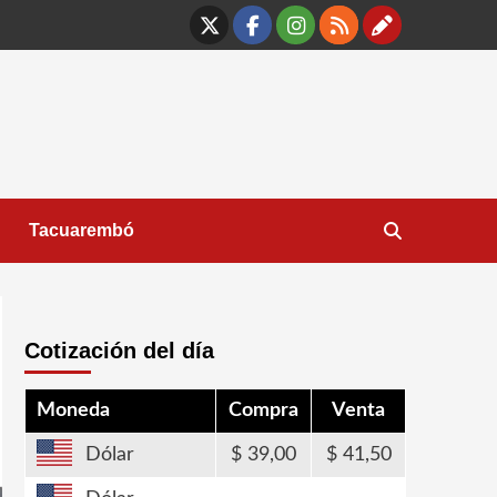
X
Facebook
Instagram
RSS
Contáct
Tacuarembó
Cotización del día
Moneda
Compra
Venta
Dólar
39,00
41,50