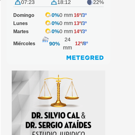
07:23
18:12
22%
0%
0 mm
Domingo
16º
/
3º
0%
0 mm
Lunes
13º
/
3º
0%
0 mm
Martes
14º
/
3º
24
90%
Miércoles
12º
/
8º
mm