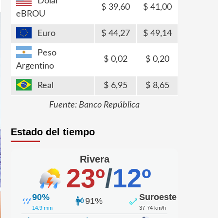
Dólar
39,60
41,00
eBROU
Euro
44,27
49,14
Peso
0,02
0,20
Argentino
Real
6,95
8,65
Fuente: Banco República
Estado del tiempo
Rivera
23º
/
12º
90%
Suroeste
91%
14.9 mm
37-74 km/h