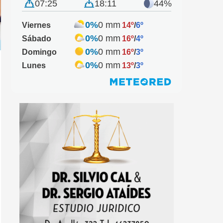
07:25
18:11
44%
0%
0 mm
Viernes
14º
/
6º
0%
0 mm
Sábado
16º
/
4º
0%
0 mm
Domingo
16º
/
3º
0%
0 mm
Lunes
13º
/
3º