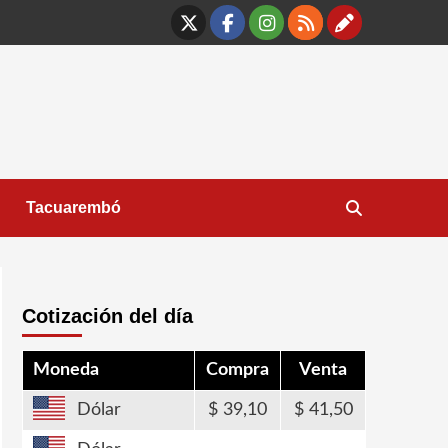
X
Facebook
Instagram
RSS
Contáct
Tacuarembó
Cotización del día
Moneda
Compra
Venta
Dólar
39,10
41,50