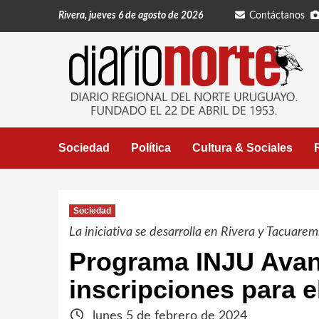
Saltar
Rivera, jueves 6 de agosto de 2026
Contáctanos
al
contenido
Sociedad
Política
Cultura & Sociales
Sociedad
La iniciativa se desarrolla en Rivera y Tacuare
Programa INJU Avanz
inscripciones para e
lunes 5 de febrero de 2024