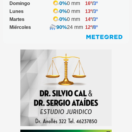
0%
0 mm
Domingo
16º
/
3º
0%
0 mm
Lunes
13º
/
3º
0%
0 mm
Martes
14º
/
3º
90%
24 mm
Miércoles
12º
/
8º