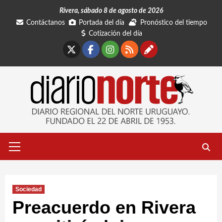
Saltar
Rivera, sábado 8 de agosto de 2026
al
Contáctanos
Portada del día
Pronóstico del tiempo
contenido
Cotización del día
X
Facebook
Instagram
RSS
Contáctano
Menú
primario
Sociedad
Preacuerdo en Rivera