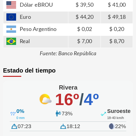
Dólar eBROU
39,50
41,00
Euro
44,20
49,18
Peso Argentino
0,02
0,20
Real
7,00
8,70
Fuente: Banco República
Estado del tiempo
Rivera
16º
/
4º
0%
Suroeste
73%
0 mm
18-40 km/h
07:23
18:12
22%