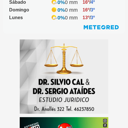
0%
0 mm
Sábado
16º
/
4º
0%
0 mm
Domingo
16º
/
3º
0%
0 mm
Lunes
13º
/
3º