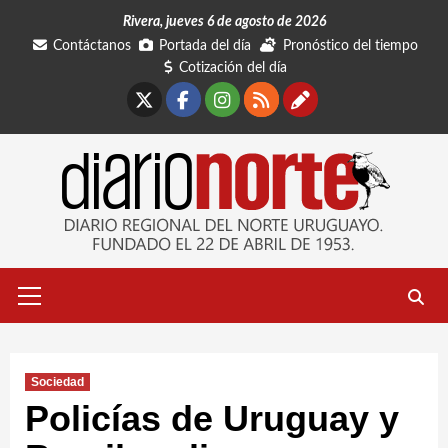
Saltar
Rivera, jueves 6 de agosto de 2026
al
Contáctanos
Portada del día
Pronóstico del tiempo
contenido
Cotización del día
X
Facebook
Instagram
RSS
Contáctano
Menú
primario
Sociedad
Policías de Uruguay y