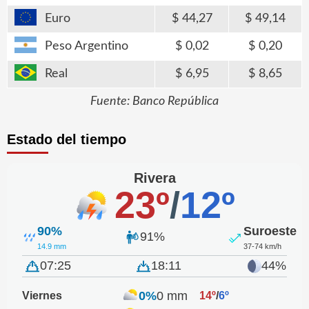
Euro
44,27
49,14
Peso Argentino
0,02
0,20
Real
6,95
8,65
Fuente: Banco República
Estado del tiempo
Rivera
23º
/
12º
90%
Suroeste
91%
14.9 mm
37-74 km/h
07:25
18:11
44%
0%
0 mm
Viernes
14º
/
6º