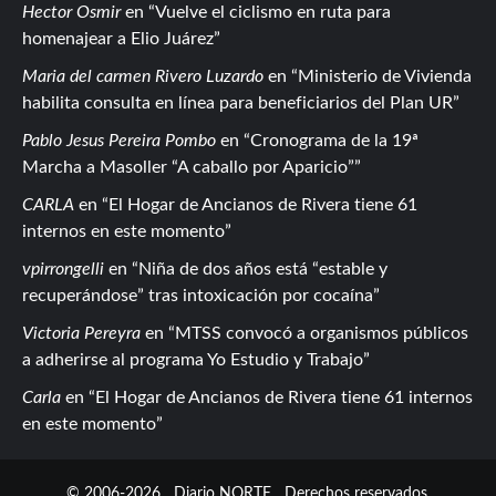
Hector Osmir
en
Vuelve el ciclismo en ruta para
homenajear a Elio Juárez
Maria del carmen Rivero Luzardo
en
Ministerio de Vivienda
habilita consulta en línea para beneficiarios del Plan UR
Pablo Jesus Pereira Pombo
en
Cronograma de la 19ª
Marcha a Masoller “A caballo por Aparicio”
CARLA
en
El Hogar de Ancianos de Rivera tiene 61
internos en este momento
vpirrongelli
en
Niña de dos años está “estable y
recuperándose” tras intoxicación por cocaína
Victoria Pereyra
en
MTSS convocó a organismos públicos
a adherirse al programa Yo Estudio y Trabajo
Carla
en
El Hogar de Ancianos de Rivera tiene 61 internos
en este momento
© 2006-2026
Diario NORTE
Derechos reservados.