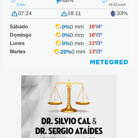
66%
0 mm
26-52 km/h
07:24
18:11
33%
0%
0 mm
Sábado
16º
/
4º
0%
0 mm
Domingo
16º
/
3º
0%
0 mm
Lunes
13º
/
3º
20%
0 mm
Martes
13º
/
3º