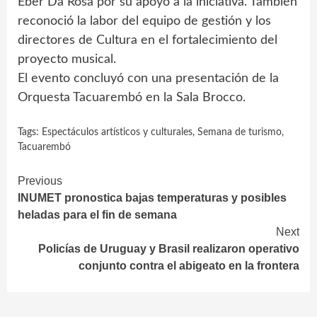
Eber Da Rosa por su apoyo a la iniciativa. También
reconoció la labor del equipo de gestión y los
directores de Cultura en el fortalecimiento del
proyecto musical.
El evento concluyó con una presentación de la
Orquesta Tacuarembó en la Sala Brocco.
Tags:
Espectáculos artísticos y culturales
,
Semana de turismo
,
Tacuarembó
Continue
Previous
INUMET pronostica bajas temperaturas y posibles
Reading
heladas para el fin de semana
Next
Policías de Uruguay y Brasil realizaron operativo
conjunto contra el abigeato en la frontera