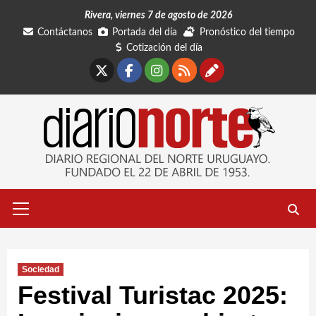
Saltar
Rivera, viernes 7 de agosto de 2026
al
Contáctanos
Portada del día
Pronóstico del tiempo
contenido
Cotización del día
X
Facebook
Instagram
RSS
Contáctano
Menú
primario
Sociedad
Festival Turistac 2025: