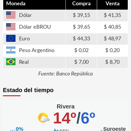
Moneda
Compra
Venta
Dólar
39,15
41,35
Dólar eBROU
39,65
40,85
Euro
44,33
48,97
Peso Argentino
0,02
0,20
Real
7,00
8,70
Fuente: Banco República
Estado del tiempo
Rivera
14º
/
6º
0%
Suroeste