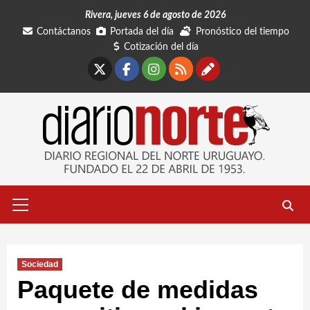
Saltar
Rivera, jueves 6 de agosto de 2026
al
Contáctanos
Portada del día
Pronóstico del tiempo
contenido
Cotización del día
X
Facebook
Instagram
RSS
Contáctano
Menú
primario
Sociedad
Paquete de medidas