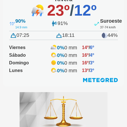
23º
/
12º
90%
Suroeste
91%
14.9 mm
37-74 km/h
07:25
18:11
44%
0%
0 mm
Viernes
14º
/
6º
0%
0 mm
Sábado
16º
/
4º
0%
0 mm
Domingo
16º
/
3º
0%
0 mm
Lunes
13º
/
3º