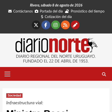
Saltar
Rivera, sábado 8 de agosto de 2026
al
Contáctanos
Portada del día
Pronóstico del tiempo
contenido
Cotización del día
X
Facebook
Instagram
RSS
Contáctano
Menú
primario
Sociedad
Infraestructura vial: