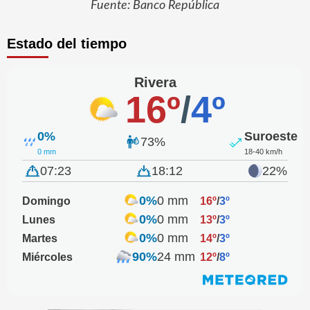
Fuente: Banco República
Estado del tiempo
Rivera
16º
/
4º
0%
Suroeste
73%
0 mm
18-40 km/h
07:23
18:12
22%
0%
0 mm
Domingo
16º
/
3º
0%
0 mm
Lunes
13º
/
3º
0%
0 mm
Martes
14º
/
3º
90%
24 mm
Miércoles
12º
/
8º