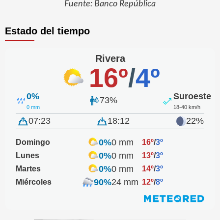
Fuente: Banco República
Estado del tiempo
Rivera
16º
/
4º
0%
Suroeste
73%
0 mm
18-40 km/h
07:23
18:12
22%
0%
0 mm
Domingo
16º
/
3º
0%
0 mm
Lunes
13º
/
3º
0%
0 mm
Martes
14º
/
3º
90%
24 mm
Miércoles
12º
/
8º