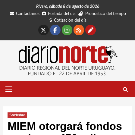
Saltar
Rivera, sábado 8 de agosto de 2026
al
Contáctanos
Portada del día
Pronóstico del tiempo
contenido
Cotización del día
X
Facebook
Instagram
RSS
Contáctano
Menú
primario
Sociedad
MIEM otorgará fondos