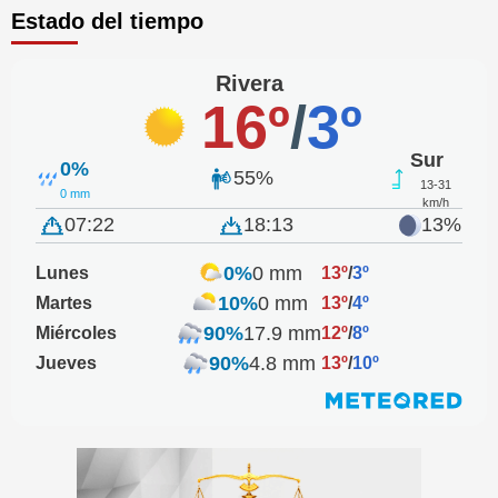
Estado del tiempo
Rivera
16º
/
3º
Sur
0%
55%
13-31
0 mm
km/h
07:22
18:13
13%
0%
0 mm
Lunes
13º
/
3º
10%
0 mm
Martes
13º
/
4º
90%
17.9 mm
Miércoles
12º
/
8º
90%
4.8 mm
Jueves
13º
/
10º