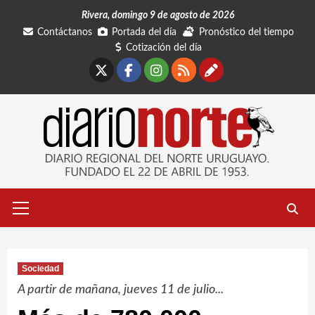
Saltar
Rivera, domingo 9 de agosto de 2026
al
Contáctanos
Portada del día
Pronóstico del tiempo
contenido
Cotización del día
X
Facebook
Instagram
RSS
Contáctano
Menú
primario
Sociedad
A partir de mañana, jueves 11 de julio...