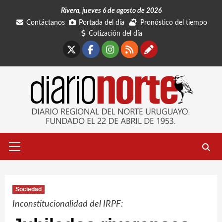
Saltar
Rivera, jueves 6 de agosto de 2026
al
Contáctanos
Portada del día
Pronóstico del tiempo
contenido
Cotización del día
X
Facebook
Instagram
RSS
Contáctano
Menú
primario
Sociedad
Inconstitucionalidad del IRPF: