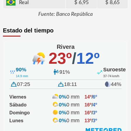
Real
6,95
8,65
Fuente: Banco República
Estado del tiempo
Rivera
23º
/
12º
90%
Suroeste
91%
14.9 mm
37-74 km/h
07:25
18:11
44%
0%
0 mm
Viernes
14º
/
6º
0%
0 mm
Sábado
16º
/
4º
0%
0 mm
Domingo
16º
/
3º
0%
0 mm
Lunes
13º
/
3º