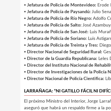
▪️
Jefatura de Policía de Montevideo:
Erode R
▪️
Jefatura de Policía de Paysandú:
Julio Sena
▪️
Jefatura de Policía de Río Negro:
Adolfo Cu
▪️
Jefatura de Policía de Salto:
José Azambuy
▪️
Jefatura de Policía de San José:
Luis Murañ
▪️
Jefatura de Policía de Soriano:
Luis Astigar
▪️
Jefatura de Policía de Treinta y Tres:
Diego 
▪️
Director Nacional de Seguridad Rural:
Ges
▪️
Director de la Guardia Republicana:
Leles D
▪️
Director del Instituto Nacional de Rehabili
▪️
Director de Investigaciones de la Policía N
▪️
Director Nacional de Policía Cientifica:
Líb
LARRAÑAGA: “NI GATILLO FÁCIL NI DIFÍ
El próximo Ministro del Interior, Jorge Larr
aseguró que habrá un respaldo firme a la poli