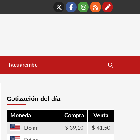
X
Facebook
Instagram
RSS
Contáct
Tacuarembó
Cotización del día
Moneda
Compra
Venta
Dólar
39,10
41,50