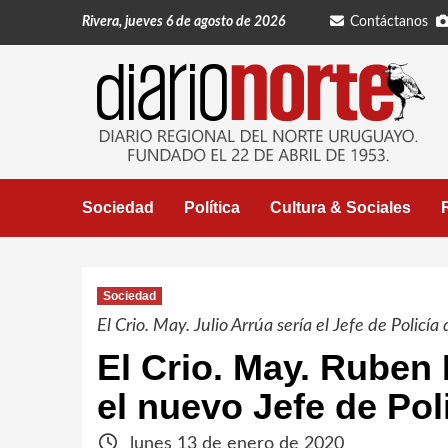
Saltar
Rivera, jueves 6 de agosto de 2026
Contáctanos
al
contenido
Sociedad
Política
Cultura & Sociales
Sociedad
El Crio. May. Julio Arrúa sería el Jefe de Policí
El Crio. May. Ruben
el nuevo Jefe de Pol
lunes 13 de enero de 2020