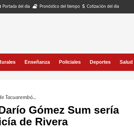
Portada del día
Pronóstico del tiempo
Cotización del día
Rurales
Enseñanza
Policiales
Deportes
Salud
a de Tacuarembó...
 Darío Gómez Sum sería
icía de Rivera