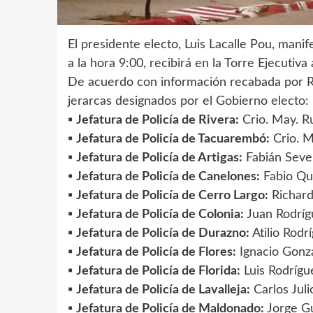
El presidente electo, Luis Lacalle Pou, mani
a la hora 9:00, recibirá en la Torre Ejecutiva 
De acuerdo con información recabada por Rad
jerarcas designados por el Gobierno electo:
▪️
Jefatura de Policía de Rivera:
Crio. May. 
▪️
Jefatura de Policía de Tacuarembó:
Crio. Ma
▪️
Jefatura de Policía de Artigas:
Fabián Seve
▪️
Jefatura de Policía de Canelones:
Fabio Qu
▪️
Jefatura de Policía de Cerro Largo:
Richard
▪️
Jefatura de Policía de Colonia:
Juan Rodríg
▪️
Jefatura de Policía de Durazno:
Atilio Rodr
▪️
Jefatura de Policía de Flores:
Ignacio Gonzá
▪️
Jefatura de Policía de Florida:
Luis Rodrígu
▪️
Jefatura de Policía de Lavalleja:
Carlos Juli
▪️
Jefatura de Policía de Maldonado:
Jorge Gu