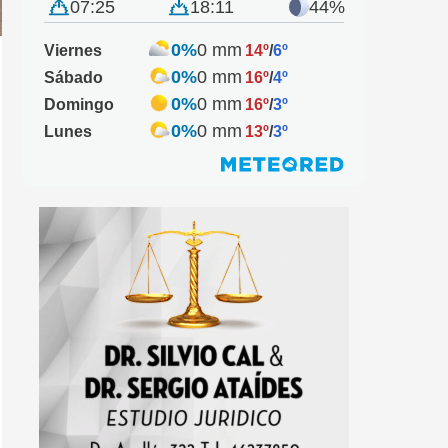
07:25
18:11
44%
0%
0 mm
Viernes
14º
/
6º
0%
0 mm
Sábado
16º
/
4º
0%
0 mm
Domingo
16º
/
3º
0%
0 mm
Lunes
13º
/
3º