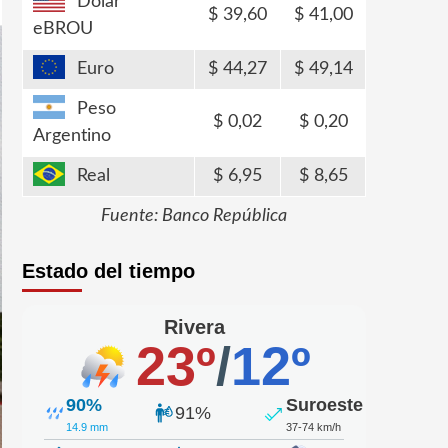
Dólar
39,60
41,00
eBROU
Euro
44,27
49,14
Peso
0,02
0,20
Argentino
Real
6,95
8,65
Fuente: Banco República
Estado del tiempo
Rivera
23º
/
12º
90%
Suroeste
91%
14.9 mm
37-74 km/h