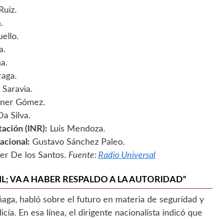
uiz.
.
ello.
a.
a.
raga.
Saravia.
ner Gómez.
a Silva.
tación (INR):
Luis Mendoza.
acional:
Gustavo Sánchez Paleo.
er De los Santos.
Fuente:
Radio Universal
CIL; VA A HABER RESPALDO A LA AUTORIDAD”
añaga, habló sobre el futuro en materia de seguridad y
cía. En esa línea, el dirigente nacionalista indicó que