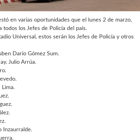
festó en varias oportunidades que el lunes 2 de marzo,
a todos los Jefes de Policía del país.
io Universal, estos serán los Jefes de Policía y otros
Ruben Darío Gómez Sum.
y. Julio Arrúa.
ro.
evedo.
 Lima.
uez.
íguez.
lez.
ez.
o Inzaurralde.
erra.