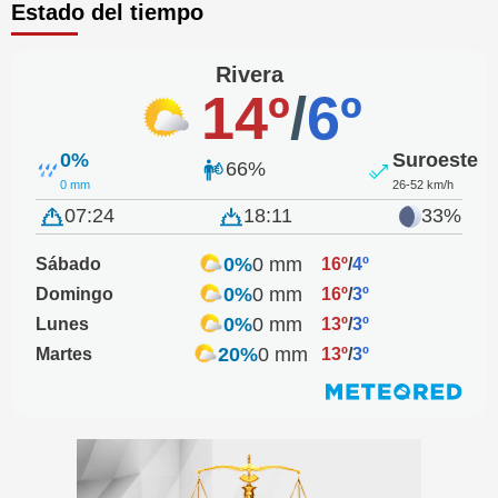
Estado del tiempo
Rivera
14º
/
6º
0%
Suroeste
66%
0 mm
26-52 km/h
07:24
18:11
33%
0%
0 mm
Sábado
16º
/
4º
0%
0 mm
Domingo
16º
/
3º
0%
0 mm
Lunes
13º
/
3º
20%
0 mm
Martes
13º
/
3º