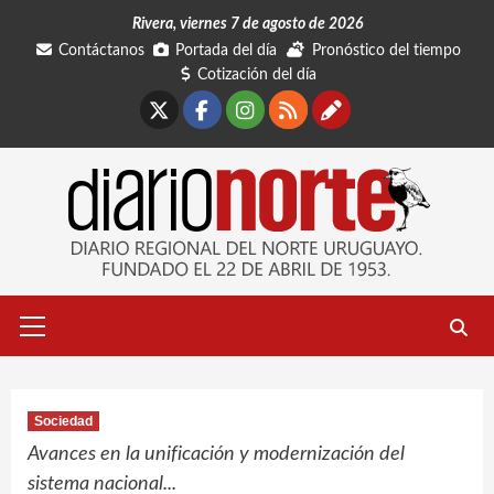
Saltar
Rivera, viernes 7 de agosto de 2026
al
Contáctanos
Portada del día
Pronóstico del tiempo
contenido
Cotización del día
X
Facebook
Instagram
RSS
Contáctano
Menú
primario
Sociedad
Avances en la unificación y modernización del
sistema nacional...