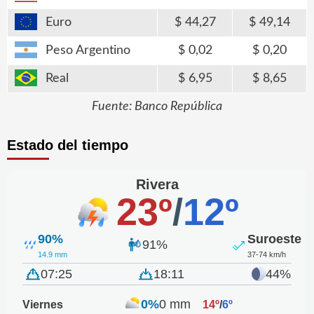
Euro
44,27
49,14
Peso Argentino
0,02
0,20
Real
6,95
8,65
Fuente: Banco República
Estado del tiempo
Rivera
23º
/
12º
90%
Suroeste
91%
14.9 mm
37-74 km/h
07:25
18:11
44%
0%
0 mm
Viernes
14º
/
6º