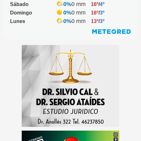
0%
0 mm
Sábado
16º
/
4º
0%
0 mm
Domingo
16º
/
3º
0%
0 mm
Lunes
13º
/
3º