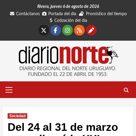
Saltar
Rivera, jueves 6 de agosto de 2026
al
Contáctanos
Portada del día
Pronóstico del tiempo
contenido
Cotización del día
X
Facebook
Instagram
RSS
Contáctano
Menú
primario
Sociedad
Del 24 al 31 de marzo