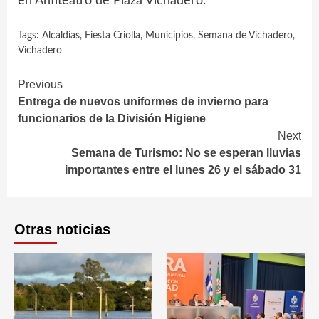
en Anfiteatro de Plaza Vichadero.
Tags:
Alcaldías
,
Fiesta Criolla
,
Municipios
,
Semana de Vichadero
,
Vichadero
Continue
Previous
Entrega de nuevos uniformes de invierno para
Reading
funcionarios de la División Higiene
Next
Semana de Turismo: No se esperan lluvias
importantes entre el lunes 26 y el sábado 31
Otras noticias