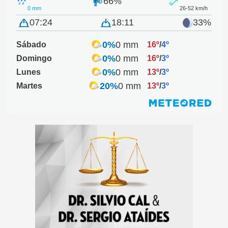
66%
0 mm
26-52 km/h
07:24
18:11
33%
0%
0 mm
Sábado
16º
/
4º
0%
0 mm
Domingo
16º
/
3º
0%
0 mm
Lunes
13º
/
3º
20%
0 mm
Martes
13º
/
3º