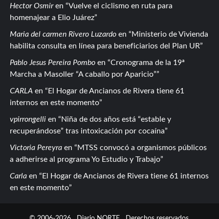
Hector Osmir
en
Vuelve el ciclismo en ruta para
homenajear a Elio Juárez
Maria del carmen Rivero Luzardo
en
Ministerio de Vivienda
habilita consulta en línea para beneficiarios del Plan UR
Pablo Jesus Pereira Pombo
en
Cronograma de la 19ª
Marcha a Masoller “A caballo por Aparicio”
CARLA
en
El Hogar de Ancianos de Rivera tiene 61
internos en este momento
vpirrongelli
en
Niña de dos años está “estable y
recuperándose” tras intoxicación por cocaína
Victoria Pereyra
en
MTSS convocó a organismos públicos
a adherirse al programa Yo Estudio y Trabajo
Carla
en
El Hogar de Ancianos de Rivera tiene 61 internos
en este momento
© 2006-2026
Diario NORTE
Derechos reservados.