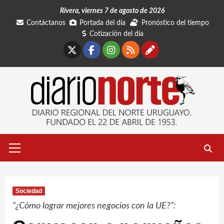
Saltar
Rivera, viernes 7 de agosto de 2026
al
Contáctanos
Portada del día
Pronóstico del tiempo
contenido
Cotización del día
X
Facebook
Instagram
RSS
Contáctano
Menú
primario
Sociedad
“¿Cómo lograr mejores negocios con la UE?”: