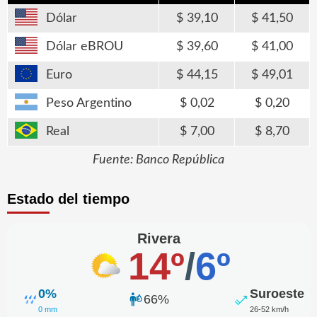
Dólar
39,10
41,50
Dólar eBROU
39,60
41,00
Euro
44,15
49,01
Peso Argentino
0,02
0,20
Real
7,00
8,70
Fuente: Banco República
Estado del tiempo
Rivera
14º
/
6º
0%
Suroeste
66%
0 mm
26-52 km/h