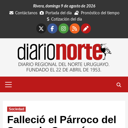
Saltar
Rivera, domingo 9 de agosto de 2026
al
Contáctanos
Portada del día
Pronóstico del tiempo
contenido
Cotización del día
X
Facebook
Instagram
RSS
Contáctano
Menú
primario
Sociedad
Falleció el Párroco del