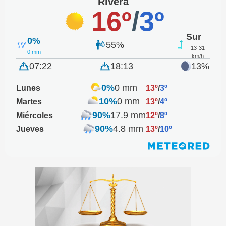
Rivera
16º
/
3º
Sur
0%
55%
13-31
0 mm
km/h
07:22
18:13
13%
0%
0 mm
Lunes
13º
/
3º
10%
0 mm
Martes
13º
/
4º
90%
17.9 mm
Miércoles
12º
/
8º
90%
4.8 mm
Jueves
13º
/
10º