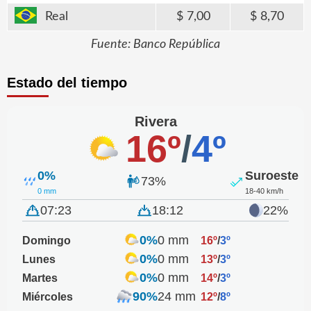
Real
7,00
8,70
Fuente: Banco República
Estado del tiempo
Rivera
16º
/
4º
0%
Suroeste
73%
0 mm
18-40 km/h
07:23
18:12
22%
0%
0 mm
Domingo
16º
/
3º
0%
0 mm
Lunes
13º
/
3º
0%
0 mm
Martes
14º
/
3º
90%
24 mm
Miércoles
12º
/
8º