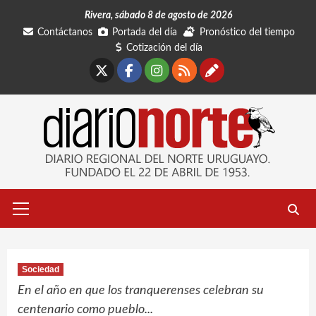
Saltar
Rivera, sábado 8 de agosto de 2026
al
Contáctanos
Portada del día
Pronóstico del tiempo
contenido
Cotización del día
X
Facebook
Instagram
RSS
Contáctano
Menú
primario
Sociedad
En el año en que los tranquerenses celebran su
centenario como pueblo...